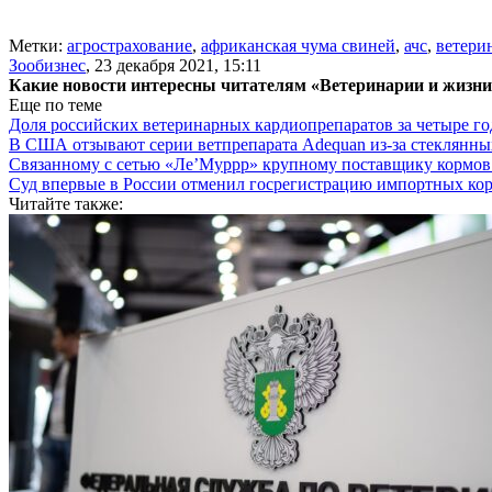
Метки:
агрострахование
,
африканская чума свиней
,
ачс
,
ветери
Зообизнес
,
23 декабря 2021, 15:11
Какие новости интересны читателям «Ветеринарии и жизн
Еще по теме
Доля российских ветеринарных кардиопрепаратов за четыре го
В США отзывают серии ветпрепарата Adequan из-за стеклянны
Связанному с сетью «Ле’Муррр» крупному поставщику кормов
Суд впервые в России отменил госрегистрацию импортных ко
Читайте также: