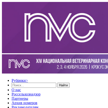
Рубрики
>
Найти
О нас
Россельхознадзор
Партнеры
Архив номеров
Рекламодателям