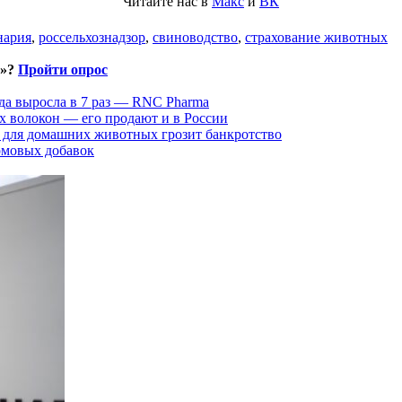
Читайте нас в
Макс
и
ВК
нария
,
россельхознадзор
,
свиноводство
,
страхование животных
и»?
Пройти опрос
да выросла в 7 раз — RNC Pharma
х волокон — его продают и в России
 для домашних животных грозит банкротство
рмовых добавок