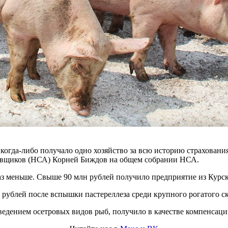
 когда-либо получало одно хозяйство за всю историю страхован
овщиков (НСА) Корней Биждов на общем собрании НСА.
аз меньше. Свыше 90 млн рублей получило предприятие из Курс
 рублей после вспышки пастереллеза среди крупного рогатого ск
ведением осетровых видов рыб, получило в качестве компенсации