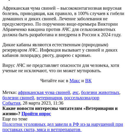
Африканская чума свиней – высококонтагиозная вирусная
болезнь, приводящая, как правило, в 100% случаев к гибели
домашних и диких свиней. Лечение заболевания не
предусмотрено. По поручению вице-премьера Виктории
Абрамченко вакцина против АЧС для сельхозживотных
должна быть разработана и внедрена в России к 2024 году.
Дикие кабаны являются естественным (природным)
резервуаром АЧС. Инфекция вызывает у свиней и диких
кабанов лихорадку, рвоту, диарею с кровью.
Вирус АЧС не представляет опасности для человека, хотя
ученые не исключают, что он может мутировать.
Читайте нас в
Макс
и
ВК
Метки:
африканская чума свиней
,
ачс
,
болезни животных
,
болезни свиней
,
ветеринария
,
россельхознадзор
События
,
28 марта 2023, 11:36
Какие новости интересны читателям «Ветеринарии и
жизни»?
Пройти опрос
Еще по теме
Полсотни уголовных дел завели в РФ из-за нарушений при
поставках скота, мяса и ветпрепаратов