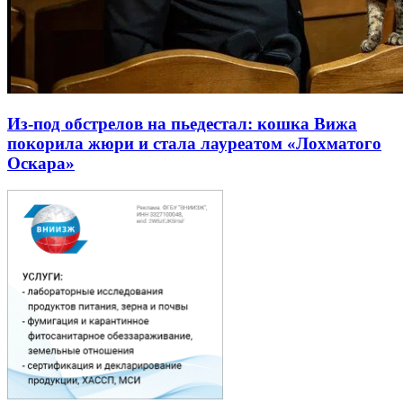
Из-под обстрелов на пьедестал: кошка Вижа
покорила жюри и стала лауреатом «Лохматого
Оскара»