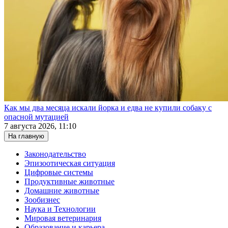
Как мы два месяца искали йорка и едва не купили собаку с
опасной мутацией
7 августа 2026, 11:10
На главную
Законодательство
Эпизоотическая ситуация
Цифровые системы
Продуктивные животные
Домашние животные
Зообизнес
Наука и Технологии
Мировая ветеринария
Образование и карьера