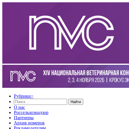
Рубрики
>
Найти
О нас
Россельхознадзор
Партнеры
Архив номеров
Рекламодателям