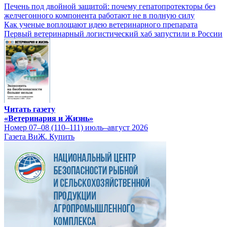
Печень под двойной защитой: почему гепатопротекторы без
желчегонного компонента работают не в полную силу
Как ученые воплощают идею ветеринарного препарата
Первый ветеринарный логистический хаб запустили в России
Читать газету
«Ветеринария и Жизнь»
Номер 07–08 (110–111) июль–август 2026
Газета ВиЖ. Купить