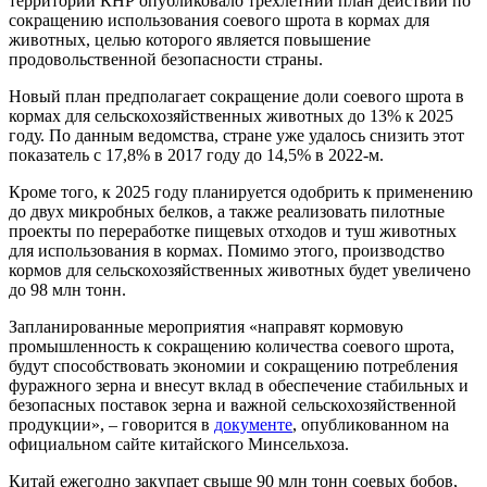
территорий КНР опубликовало трехлетний план действий по
сокращению использования соевого шрота в кормах для
животных, целью которого является повышение
продовольственной безопасности страны.
Новый план предполагает сокращение доли соевого шрота в
кормах для сельскохозяйственных животных до 13% к 2025
году. По данным ведомства, стране уже удалось снизить этот
показатель с 17,8% в 2017 году до 14,5% в 2022-м.
Кроме того, к 2025 году планируется одобрить к применению
до двух микробных белков, а также реализовать пилотные
проекты по переработке пищевых отходов и туш животных
для использования в кормах. Помимо этого, производство
кормов для сельскохозяйственных животных будет увеличено
до 98 млн тонн.
Запланированные мероприятия «направят кормовую
промышленность к сокращению количества соевого шрота,
будут способствовать экономии и сокращению потребления
фуражного зерна и внесут вклад в обеспечение стабильных и
безопасных поставок зерна и важной сельскохозяйственной
продукции», – говорится в
документе
, опубликованном на
официальном сайте китайского Минсельхоза.
Китай ежегодно закупает свыше 90 млн тонн соевых бобов,