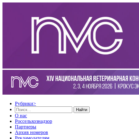
Рубрики
>
Найти
О нас
Россельхознадзор
Партнеры
Архив номеров
Рекламодателям