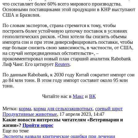
что составляет более 60% всего мирового производства.
Основными поставщиками этой продукции в КНР выступают
США и Бразилия.
По словам экспертов, страна стремится к тому, чтобы
построить более устойчивую цепочку поставок в условиях
геополитических рисков. «Они хотели бы снизить объемы
импорта сои и при этом диверсифицировать поставки, чтобы
еще больше снизить свою зависимость, в частности, от США,
на случай непредвиденных обстоятельств», –
прокомментировал новый план старший аналитик Rabobank
Лиф Чанг. Его цитирует
Reuters
.
По данным Rabobank, к 2030 году Китай сократит импорт сои
до 84 млн тонн. В этом году импорт составит около 95 млн
тонн.
Читайте нас в
Макс
и
ВК
Метки:
корма
,
корма для сельхозживотных
,
соевый шрот
Продуктивные животные
,
17 апреля 2023, 14:47
Какие новости интересны читателям «Ветеринарии и
жизни»?
Пройти опрос
Еще по теме
Эксперты назвали критические ошибки при лечении