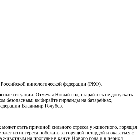
ы Российской кинологической федерации (РКФ).
асные ситуации. Отмечая Новый год, старайтесь не допускать
 дом безопасным: выбирайте гирлянды на батарейках,
федерации Владимир Голубев.
к может стать причиной сильного стресса у животного, горящая
ожет из интереса побежать за горящей петардой и оказаться с
а животным на прогулке в канун Нового года и в период