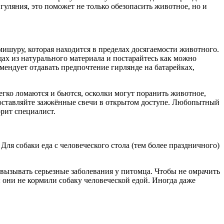
уляния, это поможет не только обезопасить животное, но и
мишуру, которая находится в пределах досягаемости животного.
ах из натурального материала и постарайтесь как можно
ендует отдавать предпочтение гирлянде на батарейках,
егко ломаются и бьются, осколки могут поранить животное,
е оставляйте зажжённые свечи в открытом доступе. Любопытный
орит специалист.
Для собаки еда с человеческого стола (тем более праздничного)
 вызывать серьезные заболевания у питомца. Чтобы не омрачить
ы они не кормили собаку человеческой едой. Иногда даже