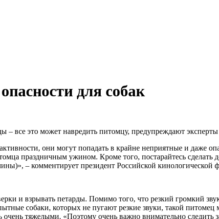
опасности для собак
рды – все это может навредить питомцу, предупреждают эксперт
и активности, они могут попадать в крайне неприятные и даже оп
 питомца праздничным ужином. Кроме того, постарайтесь сделать
амины)», – комментирует президент Российской кинологической 
ерки и взрывать петарды. Помимо того, что резкий громкий зву
ытные собаки, которых не пугают резкие звуки, такой питомец м
ь очень тяжелыми. «Поэтому очень важно внимательно следить з