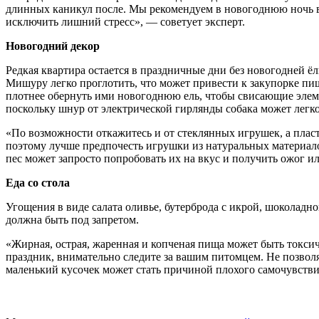
длинных каникул после. Мы рекомендуем в новогоднюю ночь выг
исключить лишний стресс», — советует эксперт.
Новогодний декор
Редкая квартира остается в праздничные дни без новогодней ёл
Мишуру легко проглотить, что может привести к закупорке пищ
плотнее обернуть ими новогоднюю ель, чтобы свисающие элеме
поскольку шнур от электрической гирлянды собака может легко 
«По возможности откажитесь и от стеклянных игрушек, а плас
поэтому лучше предпочесть игрушки из натуральных материало
пес может запросто попробовать их на вкус и получить ожог ил
Еда со стола
Угощения в виде салата оливье, бутерброда с икрой, шоколадно
должна быть под запретом.
«Жирная, острая, жаренная и копченая пища может быть токсич
праздник, внимательно следите за вашим питомцем. Не позволяй
маленький кусочек может стать причиной плохого самочувств