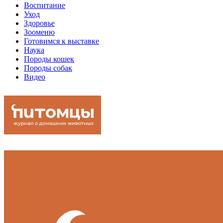
Воспитание
Уход
Здоровье
Зооменю
Готовимся к выставке
Наука
Породы кошек
Породы собак
Видео