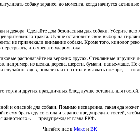
уливать собаку заранее, до момента, когда начнутся активные г
ки и декора. Сделайте дом безопасным для собаки. Уберите всю 
еварительного тракта. Лучше остановите свой выбор на гирлянд
нты не привлекали внимание собаки. Кроме того, кинолог реком
перегрызть, что чревато ударом тока.
тиковые располагайте на верхних ярусах. Стеклянные игрушки л
в, например, из шелка, дерева, шерсти, бумаги, папье-маше. Н
и случайно задев, повалить их на стол и вызвать пожар», — гов
го торта и других праздничных блюд лучше оставить для гостей. 
ной и опасной для собаки. Помимо несварения, такая еда может
те ему брать еду со стола и заранее предупредите гостей, чтоб
ия животного», — предупреждает глава РКФ.
Читайте нас в
Макс
и
ВК