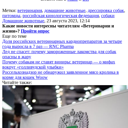
Метки:
ветеринария
,
домашние животные
,
дрессировка собак
,
питомцы
,
российская кинологическая федерация
,
собаки
Домашние животные
,
23 августа 2023, 12:14
Какие новости интересны читателям «Ветеринарии и
жизни»?
Пройти опрос
Еще по теме
Доля российских ветеринарных кардиопрепаратов за четыре
года выросла в 7 раз — RNC Pharma
Лед не спасет: почему замороженные лакомства для собак
опасны в жару
Почему собакам не ставят виниры: ветеринар — о мифах
вокруг «голливудской улыбки»
Россельхознадзор не обнаружил заявленное мясо кролика в
корме для кошек Woow
Читайте также: