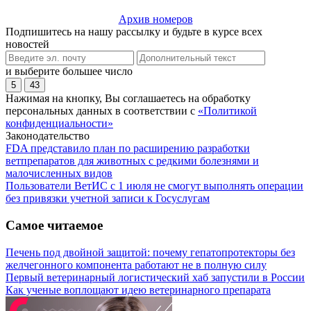
Архив номеров
Подпишитесь на нашу рассылку и будьте в курсе всех
новостей
и выберите большее число
5
43
Нажимая на кнопку, Вы соглашаетесь на обработку
персональных данных в соответствии с
«Политикой
конфиденциальности»
Законодательство
FDA представило план по расширению разработки
ветпрепаратов для животных с редкими болезнями и
малочисленных видов
Пользователи ВетИС с 1 июля не смогут выполнять операции
без привязки учетной записи к Госуслугам
Самое читаемое
Печень под двойной защитой: почему гепатопротекторы без
желчегонного компонента работают не в полную силу
Первый ветеринарный логистический хаб запустили в России
Как ученые воплощают идею ветеринарного препарата