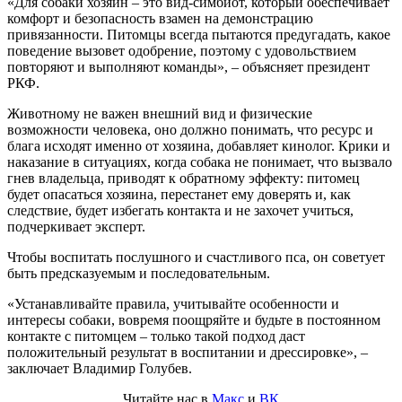
«Для собаки хозяин – это вид-симбиот, который обеспечивает
комфорт и безопасность взамен на демонстрацию
привязанности. Питомцы всегда пытаются предугадать, какое
поведение вызовет одобрение, поэтому с удовольствием
повторяют и выполняют команды», – объясняет президент
РКФ.
Животному не важен внешний вид и физические
возможности человека, оно должно понимать, что ресурс и
блага исходят именно от хозяина, добавляет кинолог. Крики и
наказание в ситуациях, когда собака не понимает, что вызвало
гнев владельца, приводят к обратному эффекту: питомец
будет опасаться хозяина, перестанет ему доверять и, как
следствие, будет избегать контакта и не захочет учиться,
подчеркивает эксперт.
Чтобы воспитать послушного и счастливого пса, он советует
быть предсказуемым и последовательным.
«Устанавливайте правила, учитывайте особенности и
интересы собаки, вовремя поощряйте и будьте в постоянном
контакте с питомцем – только такой подход даст
положительный результат в воспитании и дрессировке», –
заключает Владимир Голубев.
Читайте нас в
Макс
и
ВК