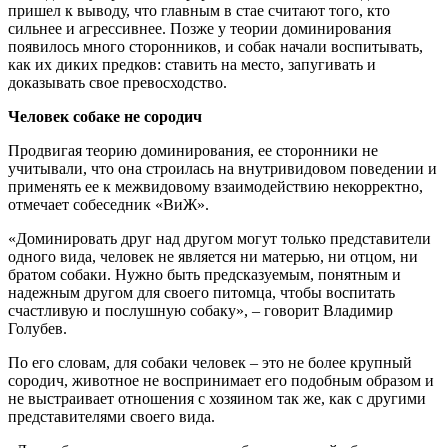
пришел к выводу, что главным в стае считают того, кто
сильнее и агрессивнее. Позже у теории доминирования
появилось много сторонников, и собак начали воспитывать,
как их диких предков: ставить на место, запугивать и
доказывать свое превосходство.
Человек собаке не сородич
Продвигая теорию доминирования, ее сторонники не
учитывали, что она строилась на внутривидовом поведении и
применять ее к межвидовому взаимодействию некорректно,
отмечает собеседник «ВиЖ».
«Доминировать друг над другом могут только представители
одного вида, человек не является ни матерью, ни отцом, ни
братом собаки. Нужно быть предсказуемым, понятным и
надежным другом для своего питомца, чтобы воспитать
счастливую и послушную собаку», – говорит Владимир
Голубев.
По его словам, для собаки человек – это не более крупный
сородич, животное не воспринимает его подобным образом и
не выстраивает отношения с хозяином так же, как с другими
представителями своего вида.