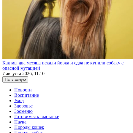
Как мы два месяца искали йорка и едва не купили собаку с
опасной мутацией
7 августа 2026, 11:10
На главную
Новости
Воспитание
Уход
Здоровье
Зооменю
Готовимся к выставке
Наука
Породы кошек
Породы собак