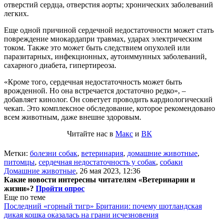
отверстий сердца, отверстия аорты; хронических заболеваний
легких.
Еще одной причиной сердечной недостаточности может стать
повреждение миокардапри травмах, ударах электрическим
током. Также это может быть следствием опухолей или
паразитарных, инфекционных, аутоиммунных заболеваний,
сахарного диабета, гипертиреоза.
«Кроме того, сердечная недостаточность может быть
врожденной. Но она встречается достаточно редко», –
добавляет кинолог. Он советует проводить кардиологический
чекап. Это комплексное обследование, которое рекомендовано
всем животным, даже внешне здоровым.
Читайте нас в
Макс
и
ВК
Метки:
болезни собак
,
ветеринария
,
домашние животные
,
питомцы
,
сердечная недостаточность у собак
,
собаки
Домашние животные
,
26 мая 2023, 12:36
Какие новости интересны читателям «Ветеринарии и
жизни»?
Пройти опрос
Еще по теме
Последний «горный тигр» Британии: почему шотландская
дикая кошка оказалась на грани исчезновения