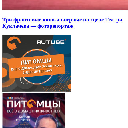
Три фронтовые кошки впервые на сцене Театра
Куклачева — фоторепортаж