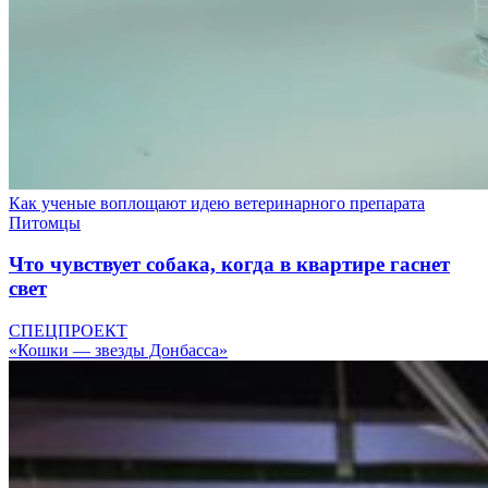
Как ученые воплощают идею ветеринарного препарата
Питомцы
Что чувствует собака, когда в квартире гаснет
свет
СПЕЦПРОЕКТ
«Кошки — звезды Донбасса»