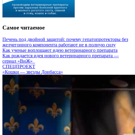
Самое читаемое
Печень под двойной защитой: почему гепатопротекторы без
желчегонного компонента работают не в полную силу
Как ученые воплощают идею ветеринарного препарата
Как рождается идея нового ветеринарного препарата —
сериал «ВиЖ»
СПЕЦПРОЕКТ
«Кошки — звезды Донбасса»