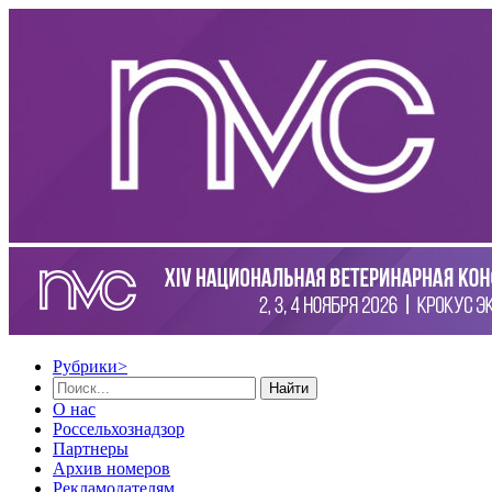
Рубрики
>
Найти
О нас
Россельхознадзор
Партнеры
Архив номеров
Рекламодателям