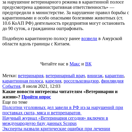
за нарушение ветеринарного режима в карантинной полосе
предусмотрена административная ответственность» —
предупредили в министерстве. За нарушение правил борьбы с
карантинными и особо опасными болезнями животных (ст.
10.6 КоАП РФ) деятельность предприятия могут остановить
до 90 суток, а гражданина оштрафовать.
Подобную карантинную полосу ранее
возвели
в Амурской
области вдоль границы с Китаем.
Читайте нас в
Макс
и
ВК
Метки:
ветеринария
,
ветеринарный врач
,
вниизж
,
карантин
,
карантинная полоса
,
карелия
,
россельхознадзор
,
финляндия
События
,
8 июля 2021, 12:03
Какие новости интересны читателям «Ветеринарии и
жизни»?
Пройти опрос
Еще по теме
Полсотни уголовных дел завели в РФ из-за нарушений при
поставках скота, мяса и ветпрепаратов
Научный журнал «Ветеринария сегодня» включен в
международную базу данных Scopus
Эксперты назвали критические ошибки при лечении