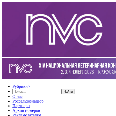
Рубрики
>
Найти
О нас
Россельхознадзор
Партнеры
Архив номеров
Рекламодателям