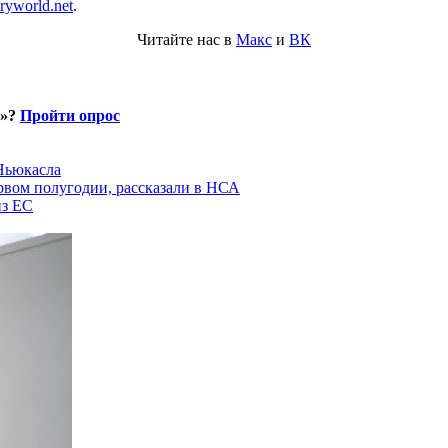
tryworld.net
.
Читайте нас в
Макс
и
ВК
и»?
Пройти опрос
 Ньюкасла
рвом полугодии, рассказали в НСА
из ЕС