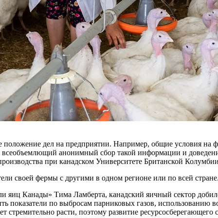
оложение дел на предприятии. Например, общие условия на фер
ь всеобъемлющий анонимный сбор такой информации и доведение
 производства при канадском Университете Британской Колумбии
ли своей фермы с другими в одном регионе или по всей стране
и яиц Канады» Тима Ламберта, канадский яичный сектор добилс
ить показатели по выбросам парниковых газов, использованию в
т стремительно расти, поэтому развитие ресурсосберегающего се