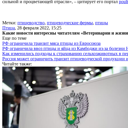
сильной и процветающей отрасли», – цитирует его портал
poul
Метки:
птицеводство
,
птицеводческие фермы
,
птицы
Птица
,
28 февраля 2022, 15:25
Какие новости интересны читателям «Ветеринарии и жизн
Еще по теме
РФ ограничила транзит мяса птицы из Евросоюза
РФ ограничила ввоз птицы и яйца из Камбоджи из-за болезни
Как изменились подходы к страхованию сельхозживотных в пе
Россия может ограничить транзит птицеводческой продукции 
Читайте также: