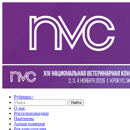
Рубрики
>
Найти
О нас
Россельхознадзор
Партнеры
Архив номеров
Рекламодателям