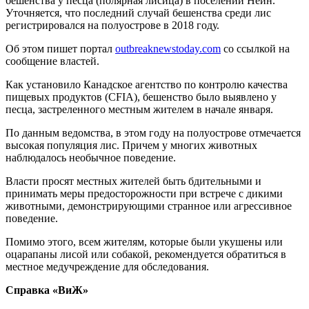
бешенства у песца (полярная лисица) в поселении Нейн.
Уточняется, что последний случай бешенства среди лис
регистрировался на полуострове в 2018 году.
Об этом пишет портал
outbreaknewstoday.com
со ссылкой на
сообщение властей.
Как установило Канадское агентство по контролю качества
пищевых продуктов (CFIA), бешенство было выявлено у
песца, застреленного местным жителем в начале января.
По данным ведомства, в этом году на полуострове отмечается
высокая популяция лис. Причем у многих животных
наблюдалось необычное поведение.
Власти просят местных жителей быть бдительными и
принимать меры предосторожности при встрече с дикими
животными, демонстрирующими странное или агрессивное
поведение.
Помимо этого, всем жителям, которые были укушены или
оцарапаны лисой или собакой, рекомендуется обратиться в
местное медучреждение для обследования.
Справка «ВиЖ»