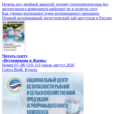
Печень под двойной защитой: почему гепатопротекторы без
желчегонного компонента работают не в полную силу
Как ученые воплощают идею ветеринарного препарата
Первый ветеринарный логистический хаб запустили в России
Читать газету
«Ветеринария и Жизнь»
Номер 07–08 (110–111) июль–август 2026
Газета ВиЖ. Купить