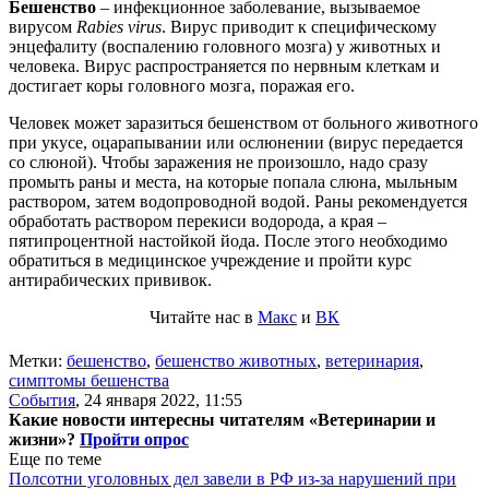
Бешенство
– инфекционное заболевание, вызываемое
вирусом
Rabies virus
. Вирус приводит к специфическому
энцефалиту (воспалению головного мозга) у животных и
человека. Вирус распространяется по нервным клеткам и
достигает коры головного мозга, поражая его.
Человек может заразиться бешенством от больного животного
при укусе, оцарапывании или ослюнении (вирус передается
со слюной). Чтобы заражения не произошло, надо сразу
промыть раны и места, на которые попала слюна, мыльным
раствором, затем водопроводной водой. Раны рекомендуется
обработать раствором перекиси водорода, а края –
пятипроцентной настойкой йода. После этого необходимо
обратиться в медицинское учреждение и пройти курс
антирабических прививок.
Читайте нас в
Макс
и
ВК
Метки:
бешенство
,
бешенство животных
,
ветеринария
,
симптомы бешенства
События
,
24 января 2022, 11:55
Какие новости интересны читателям «Ветеринарии и
жизни»?
Пройти опрос
Еще по теме
Полсотни уголовных дел завели в РФ из-за нарушений при