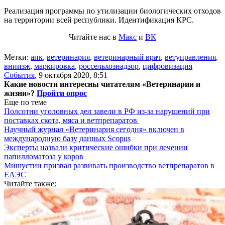
Реализация программы по утилизации биологических отходов
на территории всей республики. Идентификация КРС.
Читайте нас в
Макс
и
ВК
Метки:
апк
,
ветеринария
,
ветеринарный врач
,
ветуправления
,
вниизж
,
маркировка
,
россельхознадзор
,
цифровизация
События
,
9 октября 2020, 8:51
Какие новости интересны читателям «Ветеринарии и
жизни»?
Пройти опрос
Еще по теме
Полсотни уголовных дел завели в РФ из-за нарушений при
поставках скота, мяса и ветпрепаратов
Научный журнал «Ветеринария сегодня» включен в
международную базу данных Scopus
Эксперты назвали критические ошибки при лечении
папилломатоза у коров
Мишустин призвал развивать производство ветпрепаратов в
ЕАЭС
Читайте также: