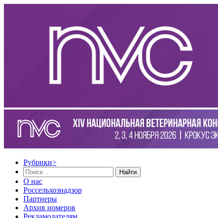
Рубрики
>
Найти
О нас
Россельхознадзор
Партнеры
Архив номеров
Рекламодателям