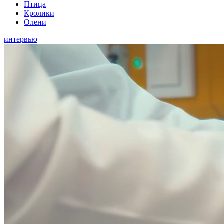
Птица
Кролики
Олени
интервью