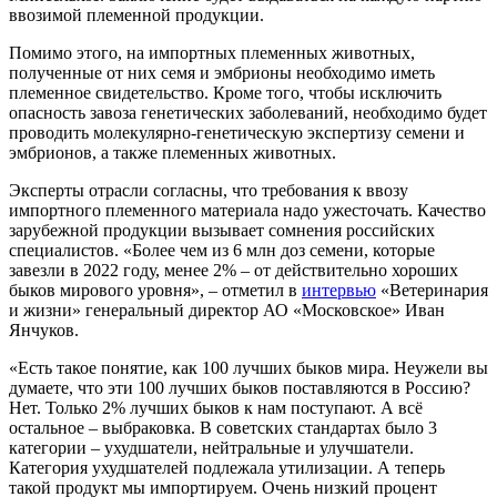
ввозимой племенной продукции.
Помимо этого, на импортных племенных животных,
полученные от них семя и эмбрионы необходимо иметь
племенное свидетельство. Кроме того, чтобы исключить
опасность завоза генетических заболеваний, необходимо будет
проводить молекулярно-генетическую экспертизу семени и
эмбрионов, а также племенных животных.
Эксперты отрасли согласны, что требования к ввозу
импортного племенного материала надо ужесточать. Качество
зарубежной продукции вызывает сомнения российских
специалистов. «Более чем из 6 млн доз семени, которые
завезли в 2022 году, менее 2% – от действительно хороших
быков мирового уровня», – отметил в
интервью
«Ветеринария
и жизни» генеральный директор АО «Московское» Иван
Янчуков.
«Есть такое понятие, как 100 лучших быков мира. Неужели вы
думаете, что эти 100 лучших быков поставляются в Россию?
Нет. Только 2% лучших быков к нам поступают. А всё
остальное – выбраковка. В советских стандартах было 3
категории – ухудшатели, нейтральные и улучшатели.
Категория ухудшателей подлежала утилизации. А теперь
такой продукт мы импортируем. Очень низкий процент