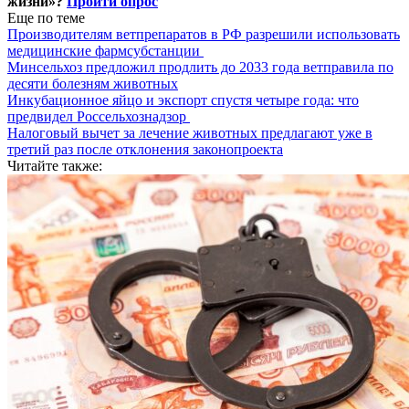
жизни»?
Пройти опрос
Еще по теме
Производителям ветпрепаратов в РФ разрешили использовать
медицинские фармсубстанции
Минсельхоз предложил продлить до 2033 года ветправила по
десяти болезням животных
Инкубационное яйцо и экспорт спустя четыре года: что
предвидел Россельхознадзор
Налоговый вычет за лечение животных предлагают уже в
третий раз после отклонения законопроекта
Читайте также: