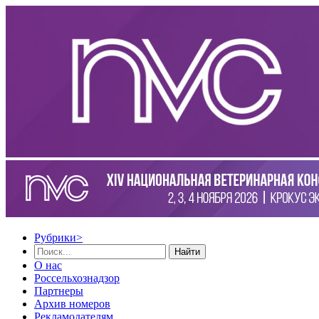
Рубрики
>
Найти
О нас
Россельхознадзор
Партнеры
Архив номеров
Рекламодателям