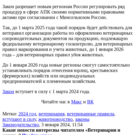
Закон разрешает новым регионам России регулировать ряд
процедур в сфере АПК своими нормативными правовыми
актами при согласовании с Минсельхозом России.
Так, до 1 марта 2025 года такой порядок будет действовать для
ветправил организации работы по оформлению ветеринарных
сопроводительных документов на продукцию, подлежащую
федеральному ветеринарному госконтролю, для ветеринарных
правил маркирования и учета животных, до 1 января 2026
года – для ветеринарных правил убоя животных.
До 1 января 2026 года новые регионы смогут самостоятельно
устанавливать порядок отнесения юрлиц, крестьянских
(фермерских) хозяйств или индивидуальных
предпринимателей к племенным хозяйствам.
Закон
вступает в силу с 1 марта 2024 года.
Читайте нас в
Макс
и
ВК
Метки:
2024 год
,
ветеринария
,
ветеринарные правила
,
вступают в силу
,
животноводство
,
законы
Законодательство
,
3 января 2024, 11:54
Какие новости интересны читателям «Ветеринарии и