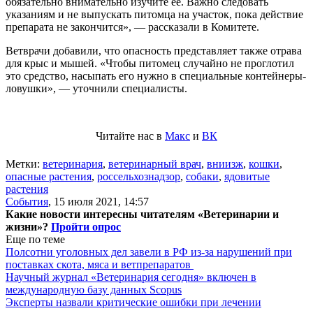
обязательно внимательно изучите ее. Важно следовать
указаниям и не выпускать питомца на участок, пока действие
препарата не закончится», — рассказали в Комитете.
Ветврачи добавили, что опасность представляет также отрава
для крыс и мышей. «Чтобы питомец случайно не проглотил
это средство, насыпать его нужно в специальные контейнеры-
ловушки», — уточнили специалисты.
Читайте нас в
Макс
и
ВК
Метки:
ветеринария
,
ветеринарный врач
,
вниизж
,
кошки
,
опасные растения
,
россельхознадзор
,
собаки
,
ядовитые
растения
События
,
15 июля 2021, 14:57
Какие новости интересны читателям «Ветеринарии и
жизни»?
Пройти опрос
Еще по теме
Полсотни уголовных дел завели в РФ из-за нарушений при
поставках скота, мяса и ветпрепаратов
Научный журнал «Ветеринария сегодня» включен в
международную базу данных Scopus
Эксперты назвали критические ошибки при лечении