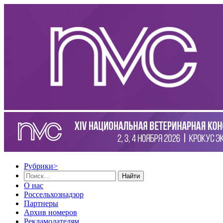
Рубрики
>
Найти
О нас
Россельхознадзор
Партнеры
Архив номеров
Рекламодателям