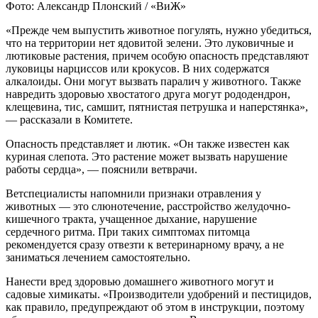
Фото: Александр Плонский / «ВиЖ»
«Прежде чем выпустить животное погулять, нужно убедиться,
что на территории нет ядовитой зелени. Это луковичные и
лютиковые растения, причем особую опасность представляют
луковицы нарциссов или крокусов. В них содержатся
алкалоиды. Они могут вызвать паралич у животного. Также
навредить здоровью хвостатого друга могут рододендрон,
клещевина, тис, самшит, пятнистая петрушка и наперстянка»,
— рассказали в Комитете.
Опасность представляет и лютик. «Он также известен как
куриная слепота. Это растение может вызвать нарушение
работы сердца», — пояснили ветврачи.
Ветспециалисты напомнили признаки отравления у
животных — это слюнотечение, расстройство желудочно-
кишечного тракта, учащенное дыхание, нарушение
сердечного ритма. При таких симптомах питомца
рекомендуется сразу отвезти к ветеринарному врачу, а не
заниматься лечением самостоятельно.
Нанести вред здоровью домашнего животного могут и
садовые химикаты. «Производители удобрений и пестицидов,
как правило, предупреждают об этом в инструкции, поэтому