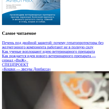
Самое читаемое
Печень под двойной защитой: почему гепатопротекторы без
желчегонного компонента работают не в полную силу
Как ученые воплощают идею ветеринарного препарата
Как рождается идея нового ветеринарного препарата —
сериал «ВиЖ»
СПЕЦПРОЕКТ
«Кошки — звезды Донбасса»