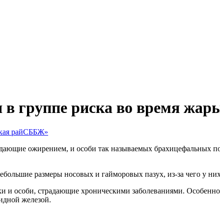
я в группе риска во время жар
ская райСББЖ»
радающие ожирением, и особи так называемых брахицефальных по
ебольшие размеры носовых и гайморовых пазух, из-за чего у них
и и особи, страдающие хроническими заболеваниями. Особенно 
идной железой.