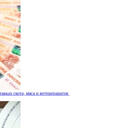
авках скота, мяса и ветпрепаратов