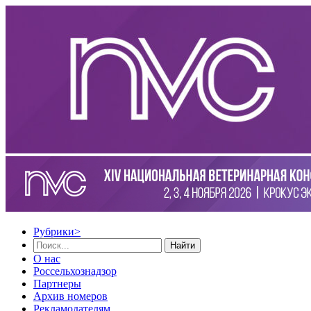
Рубрики
>
Найти
О нас
Россельхознадзор
Партнеры
Архив номеров
Рекламодателям