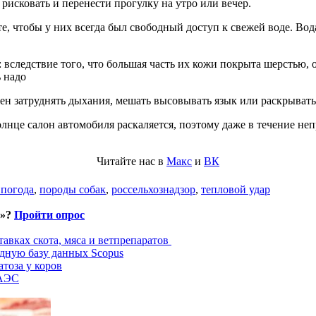
 рисковать и перенести прогулку на утро или вечер.
те, чтобы у них всегда был свободный доступ к свежей воде. Во
 вследствие того, что большая часть их кожи покрыта шерстью, 
 надо
ен затруднять дыхания, мешать высовывать язык или раскрывать
олнце салон автомобиля раскаляется, поэтому даже в течение 
Читайте нас в
Макс
и
ВК
 погода
,
породы собак
,
россельхознадзор
,
тепловой удар
и»?
Пройти опрос
авках скота, мяса и ветпрепаратов
дную базу данных Scopus
тоза у коров
ЕАЭС