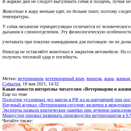
В жаркие дни не следует выгуливать собак в полдень, лучше не
Животные в жару меньше едят, но больше пьют, поэтому следи
температуры.
У собак механизм терморегуляции отличается от человеческого:
дыхания и слюноотделения. Эту физиологическую особенность
учитывать при покупке намордников для питомцев: он не долж
Никогда не оставляйте животных в закрытом автомобиле. На с
получить тепловой удар и погибнуть.
Метки:
ветеринария
,
ветеринарный врач
,
вниизж
,
жара
,
жаркая
События
,
18 мая 2021, 14:32
Какие новости интересны читателям «Ветеринарии и жизн
Еще по теме
Полсотни уголовных дел завели в РФ из-за нарушений при пост
Научный журнал «Ветеринария сегодня» включен в междунаро
Эксперты назвали критические ошибки при лечении папиллома
Мишустин призвал развивать производство ветпрепаратов в 
Читайте также: