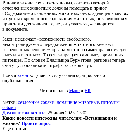
В новом законе сохраняется норма, согласно которой
отловленных животных должны помещать в приют.
«Содержание отловленных животных без владельцев в местах
и пунктах временного содержания животных, не являющихся
приютами для животных, не допускается», – говорится
в документе.
Закон исключает «возможность свободного,
неконтролируемого передвижения животного вне мест,
разрешенных решением органа местного самоуправления для
выгула животных». То есть запрещает самовыгул домашних
питомцев. По словам Владимира Бурматова, регионы теперь
смогут устанавливать штрафы за самовыгул.
Новый
закон
вступает в силу со дня официального
опубликования.
Читайте нас в
Макс
и
ВК
Метки:
бездомные собаки
,
домашние животные
,
питомцы
,
собаки
Домашние животные
,
25 июля 2023, 13:02
Какие новости интересны читателям «Ветеринарии и
жизни»?
Пройти опрос
Еще по теме