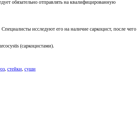
едует обязательно отправлять на квалифицированную
 Специалисты исследуют его на наличие саркоцист, после чего
rcocystis (саркоцистами).
оз
,
стейки
,
суши