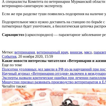
А специалисты Комитета по ветеринарии Мурманской области 
ветеринарно-санитарную экспертизу.
Если же при разделке туши появились подозрения на наличие у 
Подозрительное мясо нужно доставить на станцию по борьбе с 
патматериал будет уничтожен, а биологическая цепочка распрос
Саркоцистоз
(саркоспоридиоз) — паразитарное заболевание 
Метки:
ветеринария
,
ветеринарный врач
,
вниизж
,
мясо
,
парази
События
,
20 ноября 2020, 15:59
Какие новости интересны читателям «Ветеринарии и жизн
Еще по теме
Полсотни уголовных дел завели в РФ из-за нарушений при пост
Научный журнал «Ветеринария сегодня» включен в междунаро
Эксперты назвали критические ошибки при лечении папиллома
Мишустин призвал развивать производство ветпрепаратов в 
Читайте также: