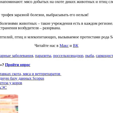
напоминают: мясо добытых на охоте диких животных и птиц сл
трофея заразной болезни, выбрасывать его нельзя!
болезнями животных – такие учреждения есть в каждом регионе.
транения возбудителя – разорвана.
рептилий, птиц и млекопитающих, вызываемое
протистами
рода Sa
Читайте нас в
Макс
и
ВК
тарные заболевания
,
паразиты
,
россельхознадзор
,
рыба
,
саркоцист
и»?
Пройти опрос
авках скота, мяса и ветпрепаратов
дную базу данных Scopus
тоза у коров
ЕАЭС