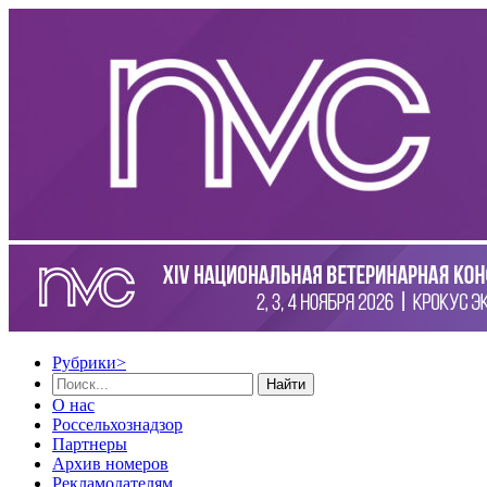
Рубрики
>
Найти
О нас
Россельхознадзор
Партнеры
Архив номеров
Рекламодателям