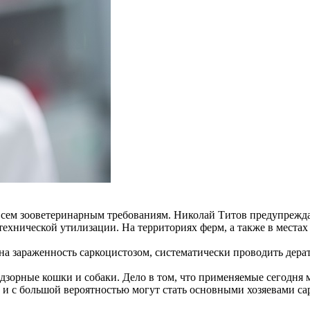
сем зооветеринарным требованиям. Николай Титов предупреждае
хнической утилизации. На территориях ферм, а также в местах 
 на зараженность саркоцистозом, систематически проводить дер
адзорные кошки и собаки. Дело в том, что применяемые сегодня
и с большой вероятностью могут стать основными хозяевами сар