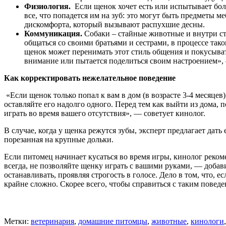
Физиология.
Если щенок хочет есть или испытывает бол
все, что попадется им на зуб: это могут быть предметы 
дискомфорта, который вызывают распухшие десны.
Коммуникация.
Собаки – стайные животные и внутри с
общаться со своими братьями и сестрами, в процессе так
щенок может перенимать этот стиль общения и покусыват
внимание или пытается поделиться своим настроением»,
Как корректировать нежелательное поведение
«Если щенок только попал к вам в дом (в возрасте 3-4 месяцев
оставляйте его надолго одного. Перед тем как выйти из дома, 
играть во время вашего отсутствия», — советует кинолог.
В случае, когда у щенка режутся зубы, эксперт предлагает дат
порезанная на крупные дольки.
Если питомец начинает кусаться во время игры, кинолог реком
всегда, не позволяйте щенку играть с вашими руками, — доба
останавливать, проявляя строгость в голосе. Дело в том, что, 
крайне сложно. Скорее всего, чтобы справиться с таким поведе
Метки:
ветеринария
,
домашние питомцы
,
животные
,
кинологи