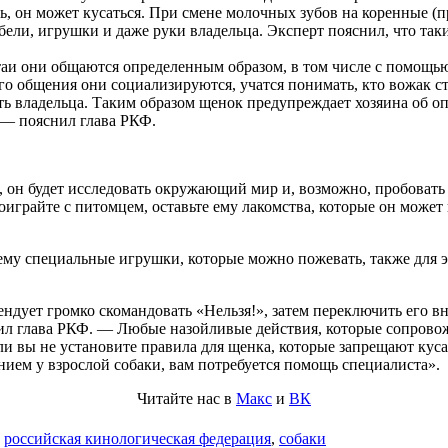
ь, он может кусаться. При смене молочных зубов на коренные (п
мебели, игрушки и даже руки владельца. Эксперт пояснил, что та
таи они общаются определенным образом, в том числе с помощь
ого общения они социализируются, учатся понимать, кто вожак 
ь владельца. Таким образом щенок предупреждает хозяина об оп
 — пояснил глава РКФ.
), он будет исследовать окружающий мир и, возможно, пробовать 
поиграйте с питомцем, оставьте ему лакомства, которые он может
ь ему специальные игрушки, которые можно пожевать, также для 
ендует громко скомандовать «Нельзя!», затем переключить его в
вил глава РКФ. — Любые назойливые действия, которые сопрово
если вы не установите правила для щенка, которые запрещают кус
нием у взрослой собаки, вам потребуется помощь специалиста».
Читайте нас в
Макс
и
ВК
,
российская кинологическая федерация
,
собаки