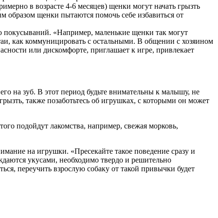
римерно в возрасте 4-6 месяцев) щенки могут начать грызть
ким образом щенки пытаются помочь себе избавиться от
ю покусываний. «Например, маленькие щенки так могут
стаи, как коммуницировать с остальными. В общении с хозяином
асности или дискомфорте, приглашает к игре, привлекает
его на зуб. В этот период будьте внимательны к малышу, не
 грызть, также позаботьтесь об игрушках, с которыми он может
этого подойдут лакомства, например, свежая морковь,
нимание на игрушки. «Пресекайте такое поведение сразу и
ждаются укусами, необходимо твердо и решительно
аться, переучить взрослую собаку от такой привычки будет