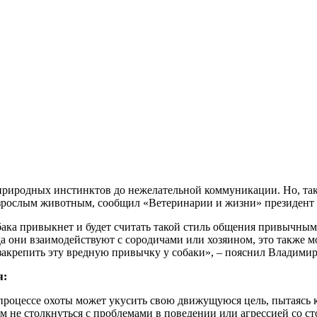
природных инстинктов до нежелательной коммуникации. Но, тако
 взрослым животным, сообщил «Ветеринарии и жизни» президент
обака привыкнет и будет считать такой стиль общения привычны
гда они взаимодействуют с сородичами или хозяином, это также
 закрепить эту вредную привычку у собаки», – пояснил Владимир
я:
роцессе охоты может укусить свою движущуюся цель, пытаясь к
ем не столкнуться с проблемами в поведении или агрессией со 