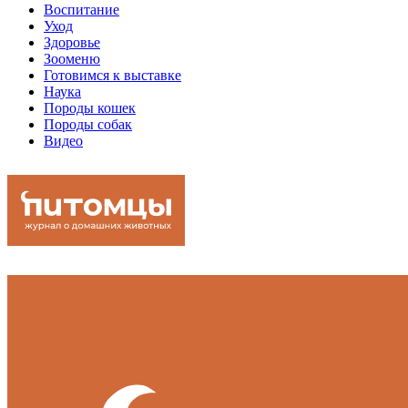
Воспитание
Уход
Здоровье
Зооменю
Готовимся к выставке
Наука
Породы кошек
Породы собак
Видео