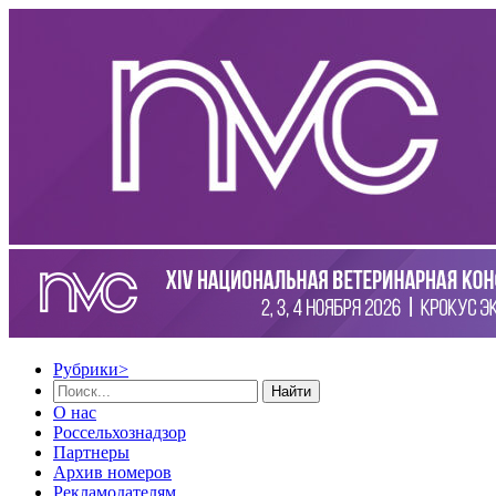
Рубрики
>
Найти
О нас
Россельхознадзор
Партнеры
Архив номеров
Рекламодателям