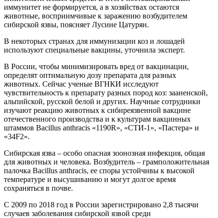
иммунитет не формируется, а в хозяйствах остаются
животные, восприимчивые к заражению возбудителем
сибирской язвы, поясняет Лусине Цатурян.
В некоторых странах для иммунизации коз и лошадей
используют специальные вакцины, уточнила эксперт.
В России, чтобы минимизировать вред от вакцинации,
определят оптимальную дозу препарата для разных
животных. Сейчас ученые ВГНКИ исследуют
чувствительность к препарату разных пород коз: зааненской,
альпийской, русской белой и других. Научные сотрудники
изучают реакцию животных к сибиреязвенной вакцине
отечественного производства и к культурам вакцинных
штаммов Bacillus anthracis «1190R», «СТИ-1», «Пастера» и
«34F2».
Сибирская язва – особо опасная зоонозная инфекция, общая
для животных и человека. Возбудитель – грамположительная
палочка Bacillus anthracis, ее споры устойчивы к высокой
температуре и высушиванию и могут долгое время
сохраняться в почве.
С 2009 по 2018 год в России зарегистрировано 2,8 тысячи
случаев заболевания сибирской язвой среди