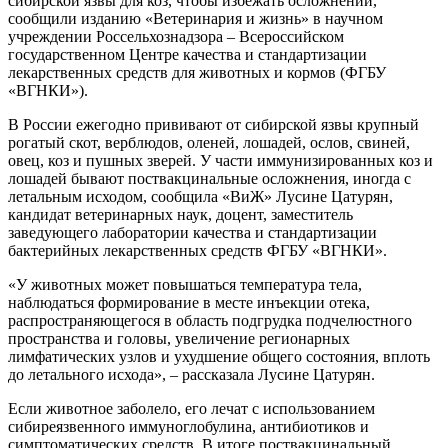
сибирской язвы для коз, чтобы избежать осложнений,
сообщили изданию «Ветеринария и жизнь» в научном
учреждении Россельхознадзора – Всероссийском
государственном Центре качества и стандартизации
лекарственных средств для животных и кормов (ФГБУ
«ВГНКИ»).
В России ежегодно прививают от сибирской язвы крупный
рогатый скот, верблюдов, оленей, лошадей, ослов, свиней,
овец, коз и пушных зверей. У части иммунизированных коз и
лошадей бывают поствакцинальные осложнения, иногда с
летальным исходом, сообщила «ВиЖ» Лусине Цатурян,
кандидат ветеринарных наук, доцент, заместитель
заведующего лаборатории качества и стандартизации
бактерийных лекарственных средств ФГБУ «ВГНКИ».
«У животных может повышаться температура тела,
наблюдаться формирование в месте инъекции отека,
распространяющегося в область подгрудка подчелюстного
пространства и головы, увеличение регионарных
лимфатических узлов и ухудшение общего состояния, вплоть
до летального исхода», – рассказала Лусине Цатурян.
Если животное заболело, его лечат с использованием
сибиреязвенного иммуноглобулина, антибиотиков и
симптоматических средств. В итоге поствакцинальный