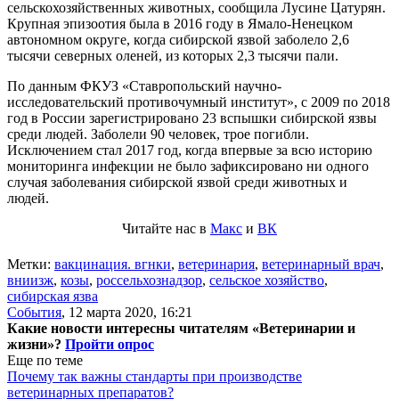
сельскохозяйственных животных, сообщила Лусине Цатурян.
Крупная эпизоотия была в 2016 году в Ямало-Ненецком
автономном округе, когда сибирской язвой заболело 2,6
тысячи северных оленей, из которых 2,3 тысячи пали.
По данным ФКУЗ «Ставропольский научно-
исследовательский противочумный институт», с 2009 по 2018
год в России зарегистрировано 23 вспышки сибирской язвы
среди людей. Заболели 90 человек, трое погибли.
Исключением стал 2017 год, когда впервые за всю историю
мониторинга инфекции не было зафиксировано ни одного
случая заболевания сибирской язвой среди животных и
людей.
Читайте нас в
Макс
и
ВК
Метки:
вакцинация. вгнки
,
ветеринария
,
ветеринарный врач
,
вниизж
,
козы
,
россельхознадзор
,
сельское хозяйство
,
сибирская язва
События
,
12 марта 2020, 16:21
Какие новости интересны читателям «Ветеринарии и
жизни»?
Пройти опрос
Еще по теме
Почему так важны стандарты при производстве
ветеринарных препаратов?