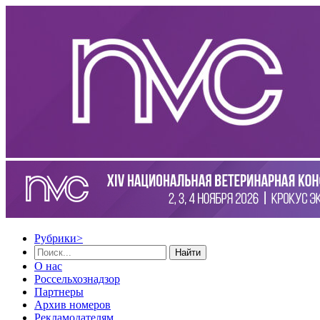
Рубрики
>
Найти
О нас
Россельхознадзор
Партнеры
Архив номеров
Рекламодателям