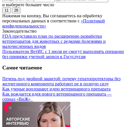
и выберите большее число
11
28
Нажимая на кнопку, Вы соглашаетесь на обработку
персональных данных в соответствии с
«Политикой
конфиденциальности»
Законодательство
FDA представило план по расширению разработки
ветпрепаратов для животных с редкими болезнями и
малочисленных видов
Пользователи ВетИС с 1 июля не смогут выполнять операции
без привязки учетной записи к Госуслугам
Самое читаемое
Печень под двойной защитой: почему гепатопротекторы без
желчегонного компонента работают не в полную силу
Как ученые воплощают идею ветеринарного препарата
Как рождается идея нового ветеринарного препарата —
сериал «ВиЖ»