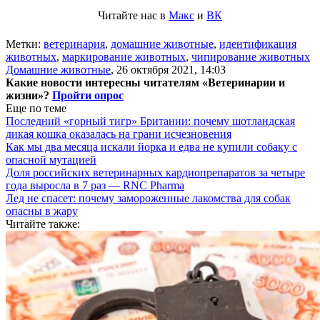
Читайте нас в
Макс
и
ВК
Метки:
ветеринария
,
домашние животные
,
идентификация
животных
,
маркирование животных
,
чипирование животных
Домашние животные
,
26 октября 2021, 14:03
Какие новости интересны читателям «Ветеринарии и
жизни»?
Пройти опрос
Еще по теме
Последний «горный тигр» Британии: почему шотландская
дикая кошка оказалась на грани исчезновения
Как мы два месяца искали йорка и едва не купили собаку с
опасной мутацией
Доля российских ветеринарных кардиопрепаратов за четыре
года выросла в 7 раз — RNC Pharma
Лед не спасет: почему замороженные лакомства для собак
опасны в жару
Читайте также: