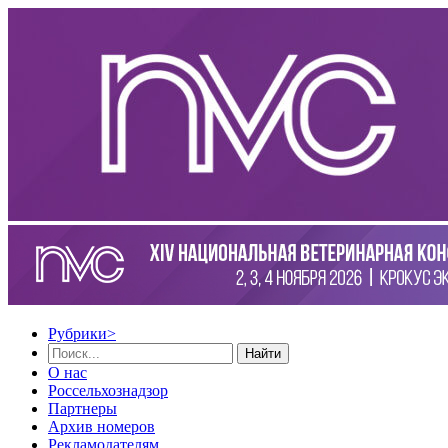
Рубрики
>
Найти
О нас
Россельхознадзор
Партнеры
Архив номеров
Рекламодателям