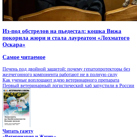
Из-под обстрелов на пьедестал: кошка Вижа
покорила жюри и стала лауреатом «Лохматого
Оскара»
Самое читаемое
Печень под двойной защитой: почему гепатопротекторы без
желчегонного компонента работают не в полную силу
Как ученые воплощают идею ветеринарного препарата
Первый ветеринарный логистический хаб запустили в России
Читать газету
«Ветеринария и Жизнь»