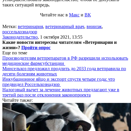
таких ситуаций впредь.
Читайте нас в
Макс
и
ВК
Метки:
ветеринария
,
ветеринарный врач
,
вниизж
,
россельхознадзор
Законодательство
,
1 октября 2021, 13:55
Какие новости интересны читателям «Ветеринарии и
жизни»?
Пройти опрос
Еще по теме
Производителям ветпрепаратов в РФ разрешили использовать
медицинские фармсубстанции
Минсельхоз предложил продлить до 2033 года ветправила по
десяти болезням животных
Инкубационное яйцо и экспорт спустя четыре года: что
предвидел Россельхознадзор
Налоговый вычет за лечение животных предлагают уже в
третий раз после отклонения законопроекта
Читайте также: