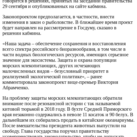
говорится в решениях, принятых на заседании правительства
29 сентября и опубликованных на сайте кабмина.
Законопроектом предполагается, в частности, внести
изменения в закон о рыболовстве. В ближайшее время проект
будет направлен на рассмотрение в Госдуму, сказано в
решении кабмина.
«Наша задача – обеспечение сохранения и восстановления
всего спектра российского биоразнообразия, в том числе в
части водных биологических ресурсов, имеющих серьезное
значение для экосистемы. Защита и охрана популяции
морских млекопитающих, других исчезающих
малочисленных видов – безусловный приоритет в
реализуемой экологической политике», – ранее
комментировала законопроект вице-премьер Виктория
Абрамченко.
На проблему защиты морских млекопитающих обратили
внимание после резонансной истории с так называемой
китовой тюрьмой в 2018 году. В бухте Средней Приморского
края незаконно содержались в неволе 11 косаток и 90 белух. В
дальнейшем их собирались продать в китайские океанариумы.
После вмешательства президента животных выпустили на
свободу. Глава государства поручил правительству
усовершенствовать законодательство, чтобы не допускать