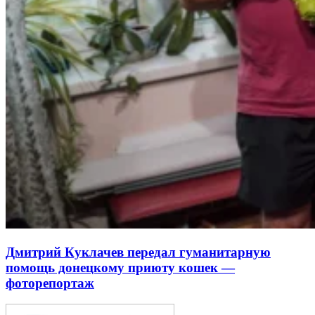
Дмитрий Куклачев передал гуманитарную
помощь донецкому приюту кошек —
фоторепортаж