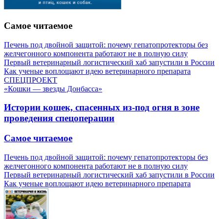
Самое читаемое
Печень под двойной защитой: почему гепатопротекторы без
желчегонного компонента работают не в полную силу
Первый ветеринарный логистический хаб запустили в России
Как ученые воплощают идею ветеринарного препарата
СПЕЦПРОЕКТ
«Кошки — звезды Донбасса»
Истории кошек, спасенных из-под огня в зоне
проведения спецоперации
Самое читаемое
Печень под двойной защитой: почему гепатопротекторы без
желчегонного компонента работают не в полную силу
Первый ветеринарный логистический хаб запустили в России
Как ученые воплощают идею ветеринарного препарата