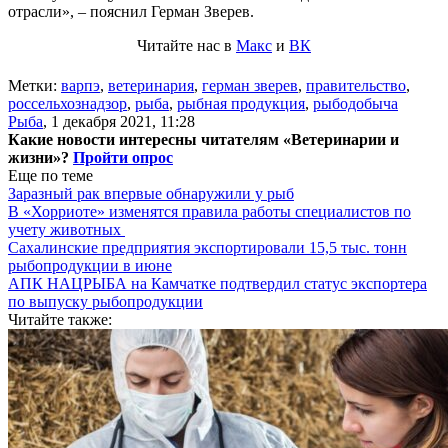
отрасли», – пояснил Герман Зверев.
Читайте нас в
Макс
и
ВК
Метки:
варпэ
,
ветеринария
,
герман зверев
,
правительство
,
россельхознадзор
,
рыба
,
рыбная продукция
,
рыбодобыча
Рыба
,
1 декабря 2021, 11:28
Какие новости интересны читателям «Ветеринарии и
жизни»?
Пройти опрос
Еще по теме
Заразный рак впервые обнаружили у рыб
В «Хорриоте» изменятся правила работы специалистов по
учету животных
Сахалинские предприятия экспортировали 15,5 тыс. тонн
рыбопродукции в июне
АПК НАЦРЫБА на Камчатке подтвердил статус экспортера
по выпуску рыбопродукции
Читайте также: