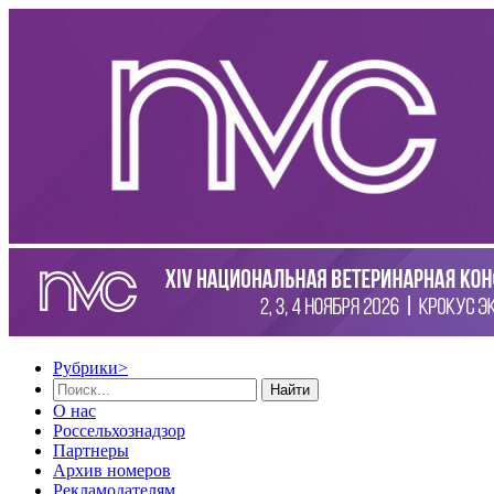
Рубрики
>
Найти
О нас
Россельхознадзор
Партнеры
Архив номеров
Рекламодателям