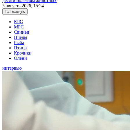
десяти болезням животных
5 августа 2026, 15:24
На главную
КРС
МРС
Свиньи
Пчелы
Рыба
Птица
Кролики
Олени
интервью