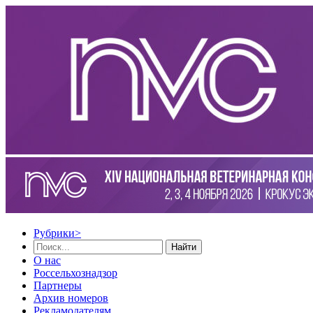
Рубрики
>
Найти
О нас
Россельхознадзор
Партнеры
Архив номеров
Рекламодателям