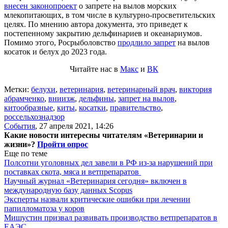
внесен законопроект
о запрете на вылов морских
млекопитающих, в том числе в культурно-просветительских
целях. По мнению автора документа, это приведет к
постепенному закрытию дельфинариев и океанариумов.
Помимо этого, Росрыболовство
продлило запрет
на вылов
косаток и белух до 2023 года.
Читайте нас в
Макс
и
ВК
Метки:
белухи
,
ветеринария
,
ветеринарный врач
,
виктория
абрамченко
,
вниизж
,
дельфины
,
запрет на вылов
,
китообразные
,
киты
,
косатки
,
правительство
,
россельхознадзор
События
,
27 апреля 2021, 14:26
Какие новости интересны читателям «Ветеринарии и
жизни»?
Пройти опрос
Еще по теме
Полсотни уголовных дел завели в РФ из-за нарушений при
поставках скота, мяса и ветпрепаратов
Научный журнал «Ветеринария сегодня» включен в
международную базу данных Scopus
Эксперты назвали критические ошибки при лечении
папилломатоза у коров
Мишустин призвал развивать производство ветпрепаратов в
ЕАЭС