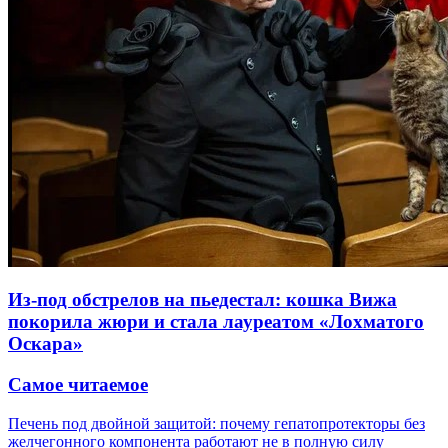
Из-под обстрелов на пьедестал: кошка Вижа
покорила жюри и стала лауреатом «Лохматого
Оскара»
Самое читаемое
Печень под двойной защитой: почему гепатопротекторы без
желчегонного компонента работают не в полную силу