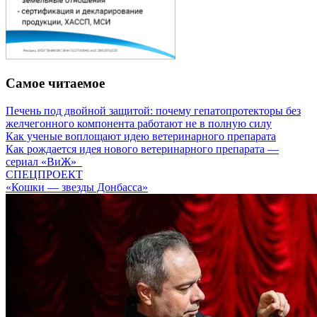
Самое читаемое
Печень под двойной защитой: почему гепатопротекторы без
желчегонного компонента работают не в полную силу
Как ученые воплощают идею ветеринарного препарата
Как рождается идея нового ветеринарного препарата —
сериал «ВиЖ»
СПЕЦПРОЕКТ
«Кошки — звезды Донбасса»