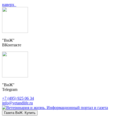
наверх
"ВиЖ"
ВКонтакте
"ВиЖ"
Telegram
+7 (495) 925 06 34
info@vetandlife.ru
Газета ВиЖ. Купить