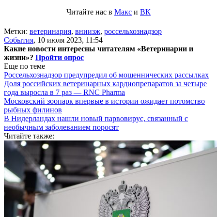
Читайте нас в
Макс
и
ВК
Метки:
ветеринария
,
вниизж
,
россельхознадзор
События
,
10 июля 2023, 11:54
Какие новости интересны читателям «Ветеринарии и
жизни»?
Пройти опрос
Еще по теме
Россельхознадзор предупредил об мошеннических рассылках
Доля российских ветеринарных кардиопрепаратов за четыре
года выросла в 7 раз — RNC Pharma
Московский зоопарк впервые в истории ожидает потомство
рыбных филинов
В Нидерландах нашли новый парвовирус, связанный с
необычным заболеванием поросят
Читайте также: