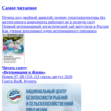
Самое читаемое
Печень под двойной защитой: почему гепатопротекторы без
желчегонного компонента работают не в полную силу
Первый ветеринарный логистический хаб запустили в России
Как ученые воплощают идею ветеринарного препарата
Читать газету
«Ветеринария и Жизнь»
Номер 07–08 (110–111) июль–август 2026
Газета ВиЖ. Купить