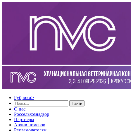
Рубрики
>
Найти
О нас
Россельхознадзор
Партнеры
Архив номеров
Рекламодателям