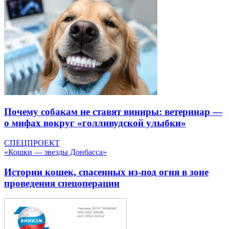
Почему собакам не ставят виниры: ветеринар —
о мифах вокруг «голливудской улыбки»
СПЕЦПРОЕКТ
«Кошки — звезды Донбасса»
Истории кошек, спасенных из-под огня в зоне
проведения спецоперации