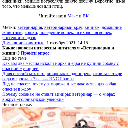
ошейники, меньше потребляли дикую добычу. Вероятно, из-за
того, что меньше ловили птиц.
Читайте нас в
Макс
и
ВК
Метки:
ветеринария
,
ветеринарный врач
,
вниизж
,
домашние
животные
,
кошки
,
поведение кошек. психология кошек
,
россельхознадзор
Домашние животные
,
1 октября 2021, 14:15
Какие новости интересны читателям «Ветеринарии и
жизни»?
Пройти опрос
Еще по теме
Как мы два месяца искали йорка и едва не купили собаку с
опасной мутацией
Доля российских ветеринарных кардиопрепаратов за четыре
года выросла в 7 раз — RNC Pharma
Лед не спасет: почему замороженные лакомства для собак
опасны в жару
Почему собакам не ставят виниры: ветеринар — о мифах
вокруг «голливудской улыбки»
Читайте также: