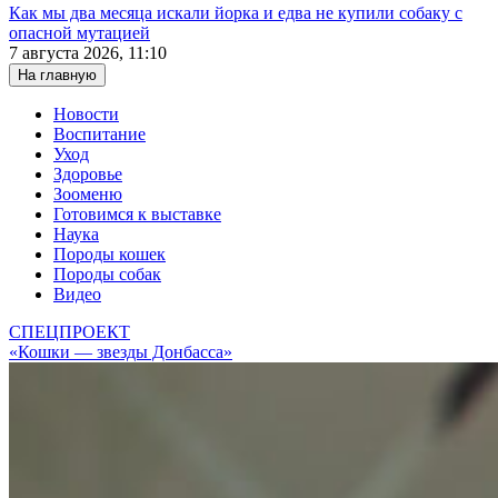
Как мы два месяца искали йорка и едва не купили собаку с
опасной мутацией
7 августа 2026, 11:10
На главную
Новости
Воспитание
Уход
Здоровье
Зооменю
Готовимся к выставке
Наука
Породы кошек
Породы собак
Видео
СПЕЦПРОЕКТ
«Кошки — звезды Донбасса»