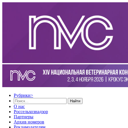
Рубрики
>
Найти
О нас
Россельхознадзор
Партнеры
Архив номеров
Рекламодателям