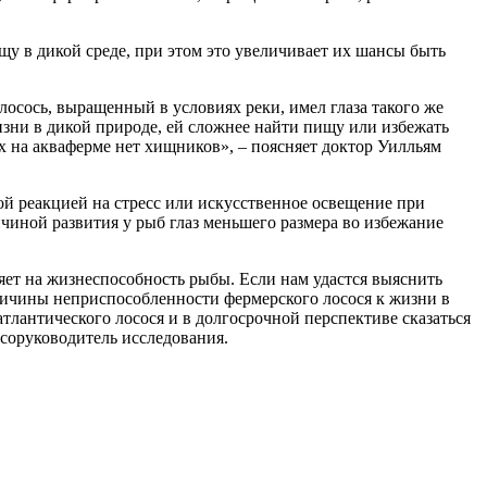
щу в дикой среде, при этом это увеличивает их шансы быть
лосось, выращенный в условиях реки, имел глаза такого же
жизни в дикой природе, ей сложнее найти пищу или избежать
ах на акваферме нет хищников», – поясняет доктор Уилльям
ой реакцией на стресс или искусственное освещение при
чиной развития у рыб глаз меньшего размера во избежание
яет на жизнеспособность рыбы. Если нам удастся выяснить
причины неприспособленности фермерского лосося к жизни в
тлантического лосося и в долгосрочной перспективе сказаться
соруководитель исследования.