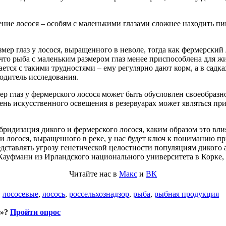
ение лосося – особям с маленькими глазами сложнее находить пи
р глаз у лосося, выращенного в неволе, тогда как фермерский 
м, что рыба с маленьким размером глаз менее приспособлена для 
ется с такими трудностями – ему регулярно дают корм, а в садк
одитель исследования.
р глаз у фермерского лосося может быть обусловлен своеобразн
нь искусственного освещения в резервуарах может являться при
бридизация дикого и фермерского лосося, каким образом это вли
 и лосося, выращенного в реке, у нас будет ключ к пониманию 
дставлять угрозу генетической целостности популяциям дикого а
ауфманн из Ирландского национального университета в Корке, 
Читайте нас в
Макс
и
ВК
,
лососевые
,
лосось
,
россельхознадзор
,
рыба
,
рыбная продукция
и»?
Пройти опрос