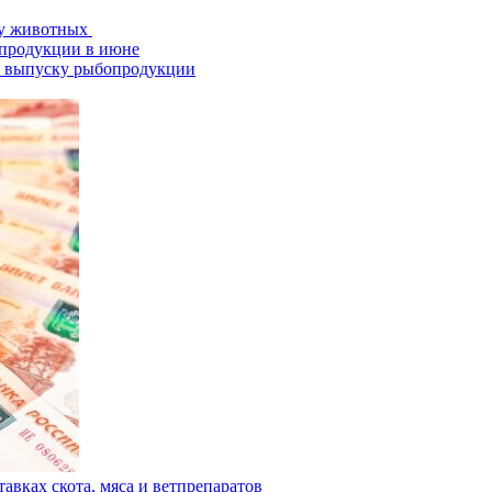
ту животных
опродукции в июне
о выпуску рыбопродукции
авках скота, мяса и ветпрепаратов