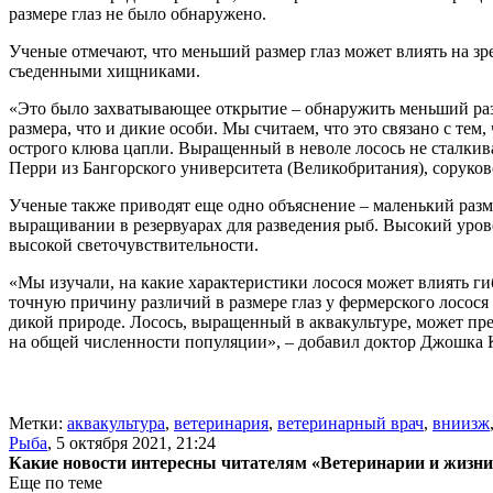
размере глаз не было обнаружено.
Ученые отмечают, что меньший размер глаз может влиять на зр
съеденными хищниками.
«Это было захватывающее открытие – обнаружить меньший разме
размера, что и дикие особи. Мы считаем, что это связано с те
острого клюва цапли. Выращенный в неволе лосось не сталкива
Перри из Бангорского университета (Великобритания), соруков
Ученые также приводят еще одно объяснение – маленький разме
выращивании в резервуарах для разведения рыб. Высокий урове
высокой светочувствительности.
«Мы изучали, на какие характеристики лосося может влиять ги
точную причину различий в размере глаз у фермерского лосося
дикой природе. Лосось, выращенный в аквакультуре, может пре
на общей численности
популяции», – добавил доктор Джошка К
Метки:
аквакультура
,
ветеринария
,
ветеринарный врач
,
вниизж
Рыба
,
5 октября 2021, 21:24
Какие новости интересны читателям «Ветеринарии и жизн
Еще по теме