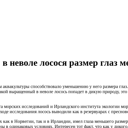
в неволе лосося размер глаз м
м аквакультуры способствовало уменьшению у него размера глаз
и такой выращенный в неволе лосось попадет в дикую природу, эт
а морских исследований и Ирландского института экологии мор
 ходе исследования лосось выводили как в резервуарах с преснов
х как в Норвегии, так и в Ирландии, имел глаза меньшего разме
ны в одинаковых условиях. Интересен тот факт, что как у дикого