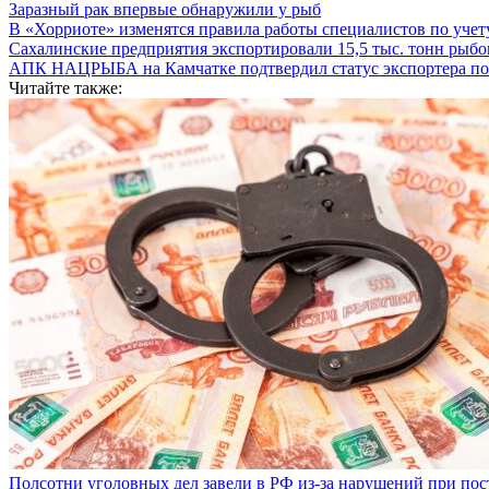
Заразный рак впервые обнаружили у рыб
В «Хорриоте» изменятся правила работы специалистов по уче
Сахалинские предприятия экспортировали 15,5 тыс. тонн рыб
АПК НАЦРЫБА на Камчатке подтвердил статус экспортера п
Читайте также:
Полсотни уголовных дел завели в РФ из-за нарушений при пост