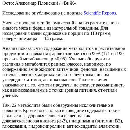
Фото: Александр Плонский / «ВиЖ»
Исследование опубликовано на портале
Scientific Reports
.
Ученые провели метаболомический анализ растительного
аналога мяса и фарша из натуральной говядины. Для
исследования взяли одинаковые порции по 113 грамм,
содержание жира — 14 грамм.
Анализ показал, что содержание метаболитов в растительной
продукции и говяжьем фарше отличается на 90% (171 из 190
профилей метаболитов; p <0,05). Ученые обнаружили
различия в метаболитах разных классов, например, по
содержанию аминокислот, витаминов, фенолов, насыщенных
и ненасыщенных жирных кислот с нечетным числом
углеродных атомов, антиоксидантов. Такие отличия
указывают на то, что эти продукты не следует рассматривать
как взаимозаменяемые с точки зрения питания, отметили
ученые.
Так, 22 метаболита были обнаружены исключительно в
говядине. Кроме того, только в говядине содержатся такие
важные для здоровья человека вещества как
докозагексаеновая кислота (ω-3), ниацинамид (витамин B3),
глюкозамин, гидроксипролин и антиоксиданты аллантоин,