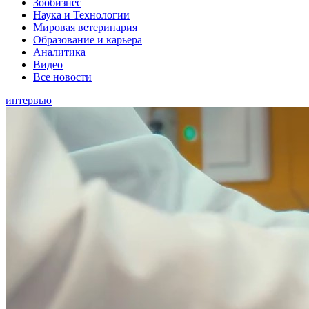
Зообизнес
Наука и Технологии
Мировая ветеринария
Образование и карьера
Аналитика
Видео
Все новости
интервью