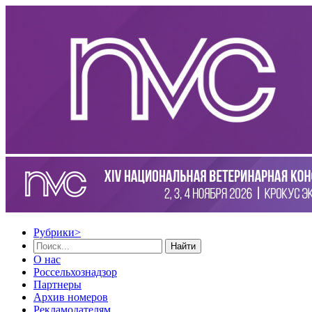
Рубрики
>
Найти
О нас
Россельхознадзор
Партнеры
Архив номеров
Рекламодателям