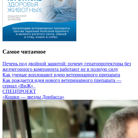
Самое читаемое
Печень под двойной защитой: почему гепатопротекторы без
желчегонного компонента работают не в полную силу
Как ученые воплощают идею ветеринарного препарата
Как рождается идея нового ветеринарного препарата —
сериал «ВиЖ»
СПЕЦПРОЕКТ
«Кошки — звезды Донбасса»