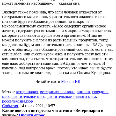
может заменить настоящее», — сказала она.
Эксперт также пояснила, что если человек откажется от
натурального мяса в пользу растительного аналога, то его
питание будет несбалансированным по микро- и
макроэлементному составу. «Мясо содержит органическое
железо, содержит ряд витаминов и микро- и макроэлементов,
которые усваиваются лучше всего организмом. И мы не
можем получить аналоги из растительных продуктов, тогда
мы должны будем дополнительно пить различные БАДы, для
того, чтобы получить сбалансированный состав. То есть, у вас
есть выбор, или съесть кусок мяса и получить сразу все эти
компоненты, или съесть что-то растительное, но плюс к этому
еще надо добирать витаминами, БАДами, и чем-то еще. И,
конечно, под контролем врача, потому что иначе вы не будете
знать, чего вам не хватает», — рассказала Оксана Кузнецова.
Читайте нас в
Макс
и
ВК
Метки:
ветеринария
,
ветеринарный врач
,
вниизж
,
говядина
,
мясо
,
растительное мясо
,
растительные аналоги мяса
,
россельхознадзор
События
,
14 июля 2021, 10:57
Какие новости интересны читателям «Ветеринарии и
жизни»?
Пройти опрос