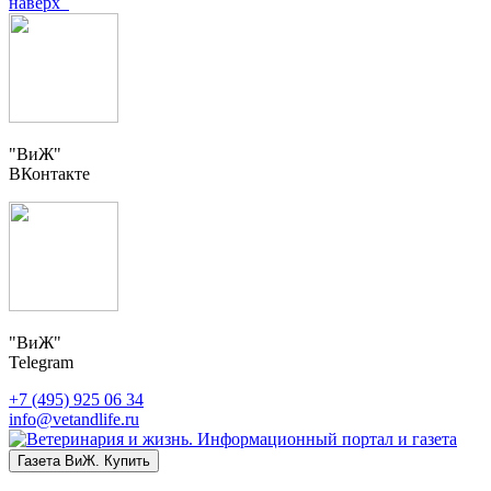
наверх
"ВиЖ"
ВКонтакте
"ВиЖ"
Telegram
+7 (495) 925 06 34
info@vetandlife.ru
Газета ВиЖ. Купить