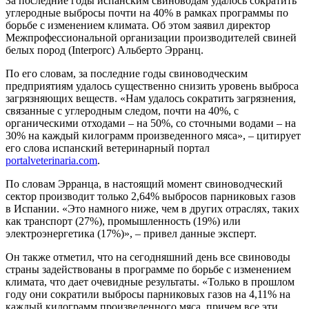
За последние годы испанским свиноводам удалось сократить
углеродные выбросы почти на 40% в рамках программы по
борьбе с изменением климата. Об этом заявил директор
Межпрофессиональной организации производителей свиней
белых пород (Interporc) Альберто Эрранц.
По его словам, за последние годы свиноводческим
предприятиям удалось существенно снизить уровень выброса
загрязняющих веществ. «Нам удалось сократить загрязнения,
связанные с углеродным следом, почти на 40%, с
органическими отходами – на 50%, со сточными водами – на
30% на каждый килограмм произведенного мяса», – цитирует
его слова испанский ветеринарный портал
portalveterinaria.com
.
По словам Эрранца, в настоящий момент свиноводческий
сектор производит только 2,64% выбросов парниковых газов
в Испании. «Это намного ниже, чем в других отраслях, таких
как транспорт (27%), промышленность (19%) или
электроэнергетика (17%)», – привел данные эксперт.
Он также отметил, что на сегодняшний день все свиноводы
страны задействованы в программе по борьбе с изменением
климата, что дает очевидные результаты. «Только в прошлом
году они сократили выбросы парниковых газов на 4,11% на
каждый килограмм произведенного мяса, причем все эти