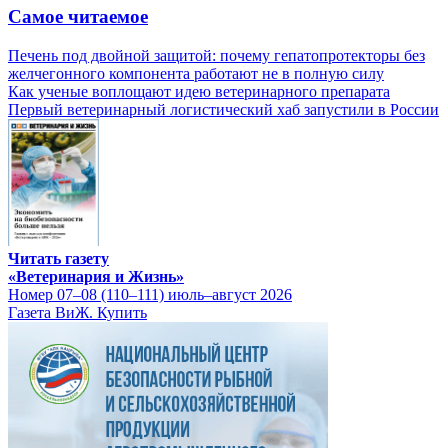
Самое читаемое
Печень под двойной защитой: почему гепатопротекторы без
желчегонного компонента работают не в полную силу
Как ученые воплощают идею ветеринарного препарата
Первый ветеринарный логистический хаб запустили в России
Читать газету
«Ветеринария и Жизнь»
Номер 07–08 (110–111) июль–август 2026
Газета ВиЖ. Купить