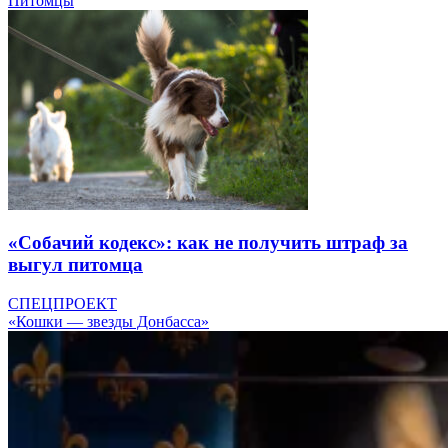
Питомцы
«Собачий кодекс»: как не получить штраф за
выгул питомца
СПЕЦПРОЕКТ
«Кошки — звезды Донбасса»