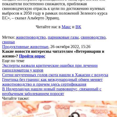
показатели постепенно снижаются, приближая
свиноводческую отрасль к цели по достижению нулевых
выбросов к 2050 году в рамках положений Зеленого курса
ЕС», – сказал Альберто Эрранц.
Читайте нас в
Макс
и
ВК
Метки:
животноводство
,
парниковые газы
,
свиноводство
,
свиньи
Продуктивные животные
,
26 октября 2022, 15:26
Какие новости интересны читателям «Ветеринарии и
жизни»?
Пройти опрос
Еще по теме
Эксперты назвали критические ошибки при лечении
папилломатоза у коров
Сотни неучтенных голов скота нашли в Хакасии с воздуха
Генетика без границ: как международный обмен меняет
животноводство и причем здесь сертификация
В Нидерландах нашли новый парвовирус, связанный с
необычным заболеванием поросят
Читайте также: