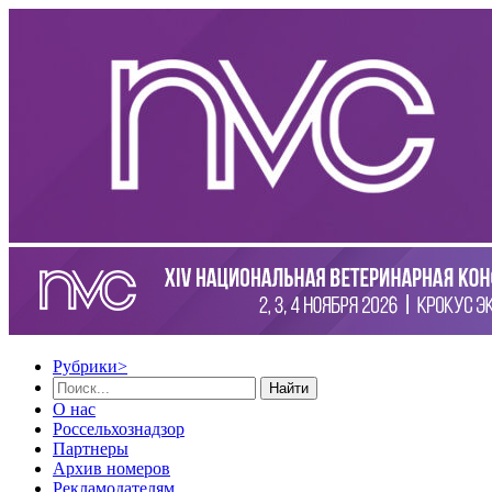
Рубрики
>
Найти
О нас
Россельхознадзор
Партнеры
Архив номеров
Рекламодателям