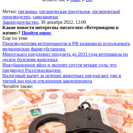
Метки:
органика
,
органическая продукция
,
органической
производство
,
самозанятые
Законодательство
,
30 декабря 2022, 12:00
Какие новости интересны читателям «Ветеринарии и
жизни»?
Пройти опрос
Еще по теме
Производителям ветпрепаратов в РФ разрешили использовать
медицинские фармсубстанции
Минсельхоз предложил продлить до 2033 года ветправила по
десяти болезням животных
Инкубационное яйцо и экспорт спустя четыре года: что
предвидел Россельхознадзор
Налоговый вычет за лечение животных предлагают уже в
третий раз после отклонения законопроекта
Читайте также: