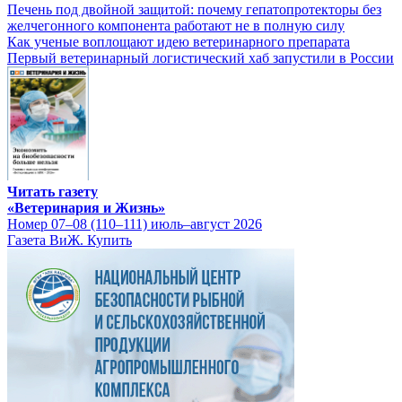
Печень под двойной защитой: почему гепатопротекторы без
желчегонного компонента работают не в полную силу
Как ученые воплощают идею ветеринарного препарата
Первый ветеринарный логистический хаб запустили в России
Читать газету
«Ветеринария и Жизнь»
Номер 07–08 (110–111) июль–август 2026
Газета ВиЖ. Купить