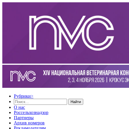
Рубрики
>
Найти
О нас
Россельхознадзор
Партнеры
Архив номеров
Рекламодателям