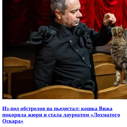
Из-под обстрелов на пьедестал: кошка Вижа
покорила жюри и стала лауреатом «Лохматого
Оскара»