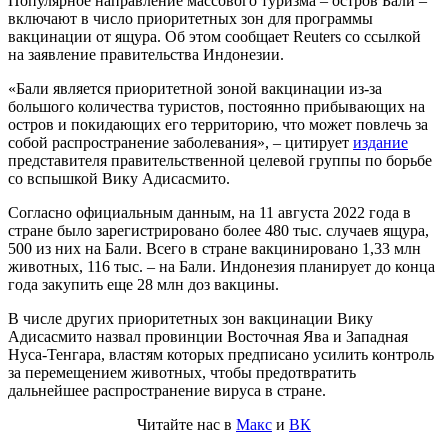
Популярное направление массового туризма – остров Бали –
включают в число приоритетных зон для программы
вакцинации от ящура. Об этом сообщает Reuters со ссылкой
на заявление правительства Индонезии.
«Бали является приоритетной зоной вакцинации из-за
большого количества туристов, постоянно прибывающих на
остров и покидающих его территорию, что может повлечь за
собой распространение заболевания», – цитирует
издание
представителя правительственной целевой группы по борьбе
со вспышкой Вику Адисасмито.
Согласно официальным данным, на 11 августа 2022 года в
стране было зарегистрировано более 480 тыс. случаев ящура,
500 из них на Бали. Всего в стране вакцинировано 1,33 млн
животных, 116 тыс. – на Бали. Индонезия планирует до конца
года закупить еще 28 млн доз вакцины.
В числе других приоритетных зон вакцинации Вику
Адисасмито назвал провинции Восточная Ява и Западная
Нуса-Тенгара, властям которых предписано усилить контроль
за перемещением животных, чтобы предотвратить
дальнейшее распространение вируса в стране.
Читайте нас в
Макс
и
ВК