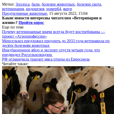
Метки:
3полоса
,
бали
,
болезни животных
,
болезни скота
,
ветеринария
,
индонезия
,
номер64
,
ящур
Продуктивные животные
,
15 августа 2022, 15:04
Какие новости интересны читателям «Ветеринарии и
жизни»?
Пройти опрос
Еще по теме
Почему ветеринарные врачи всегда будут востребованы —
проект «Агропрофессии»
Минсельхоз предложил продлить до 2033 года ветправила по
десяти болезням животных
Инкубационное яйцо и экспорт спустя четыре года: что
предвидел Россельхознадзор
РФ ограничила транзит мяса птицы из Евросоюза
Читайте также: