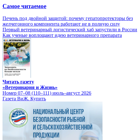
Самое читаемое
Печень под двойной защитой: почему гепатопротекторы без
желчегонного компонента работают не в полную силу
Первый ветеринарный логистический хаб запустили в России
Как ученые воплощают идею ветеринарного препарата
Читать газету
«Ветеринария и Жизнь»
Номер 07–08 (110–111) июль–август 2026
Газета ВиЖ. Купить