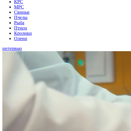
КРС
МРС
Свиньи
Пчелы
Рыба
Птица
Кролики
Олени
интервью