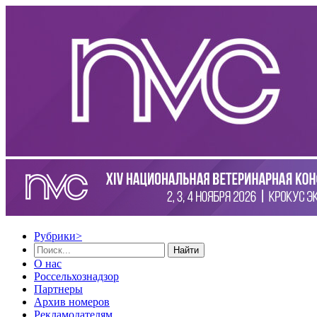
Рубрики
>
Найти
О нас
Россельхознадзор
Партнеры
Архив номеров
Рекламодателям