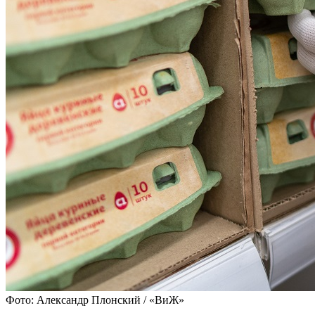
Фото: Александр Плонский / «ВиЖ»