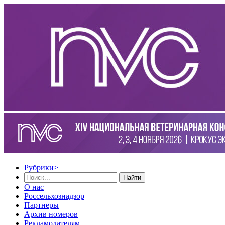
Рубрики
>
Найти
О нас
Россельхознадзор
Партнеры
Архив номеров
Рекламодателям