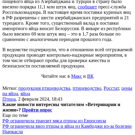
пищевого яйца из Азербайджана и Турции в страну было
ввезено порядка 11,1 млн штук яиц,
сообщает
пресс-служба
Россельхознадзора. В настоящее время поставки куриных яиц
в РФ разрешены с шести азербайджанских предприятий и 21
турецкого. Кроме того, существенный вклад в поставки
импортного яйца вносит Белоруссия. В январе из республики
было ввезено 69 млн штук яиц – это в 1,7 раза больше по
сравнению с аналогичным периодом прошлого года.
В ведомстве подчеркнули, что в отношении всей отгружаемой
продукции проводят контрольно-надзорные мероприятия, в
том числе отбирают пробы для проверки качества и
безопасности поставляемой продукции.
Читайте нас в
Макс
и
ВК
Метки:
продукция птицеводства
,
птицеводство
,
Росстат
,
цены
на яйца
,
яйца
Птица
,
2 февраля 2024, 18:43
Какие новости интересны читателям «Ветеринарии и
жизни»?
Пройти опрос
Еще по теме
РФ ограничила транзит мяса птицы из Евросоюза
РФ ограничила ввоз птицы и яйца из Камбоджи из-за болезни
Ньюкасла