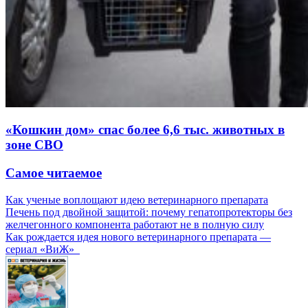
«Кошкин дом» спас более 6,6 тыс. животных в
зоне СВО
Самое читаемое
Как ученые воплощают идею ветеринарного препарата
Печень под двойной защитой: почему гепатопротекторы без
желчегонного компонента работают не в полную силу
Как рождается идея нового ветеринарного препарата —
сериал «ВиЖ»