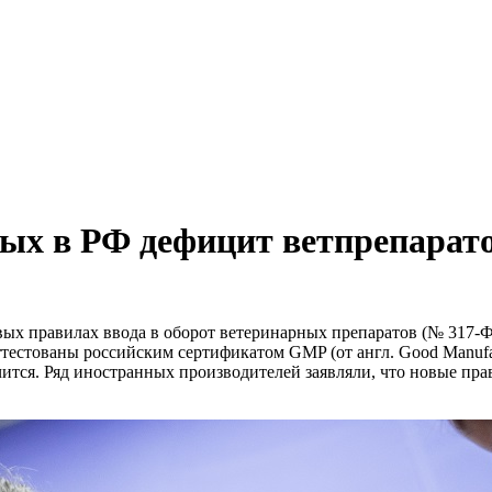
ых в РФ дефицит ветпрепарато
новых правилах ввода в оборот ветеринарных препаратов (№ 317-
стованы российским сертификатом GMP (от англ. Good Manufactu
чится. Ряд иностранных производителей заявляли, что новые пра