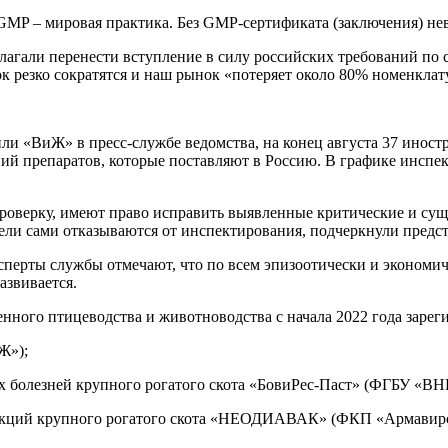
 GMP – мировая практика. Без GMP-сертификата (заключения) не
агали перенести вступление в силу российских требований по 
к резко сократятся и наш рынок «потеряет около 80% номенкла
щили «ВиЖ» в пресс-службе ведомства, на конец августа 37 ин
ий препаратов, которые поставляют в Россию. В графике инспе
проверку, имеют право исправить выявленные критические и сущ
ли сами отказываются от инспектирования, подчеркнули предс
сперты службы отмечают, что по всем эпизоотически и экономи
азвивается.
ного птицеводства и животноводства с начала 2022 года зарег
Ж»);
х болезней крупного рогатого скота «БовиРес-Паст» (ФГБУ «В
екций крупного рогатого скота «НЕОДИАВАК» (ФКП «Армавир