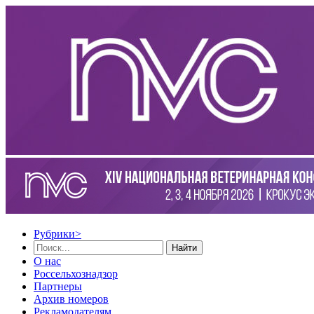
Рубрики
>
Найти
О нас
Россельхознадзор
Партнеры
Архив номеров
Рекламодателям