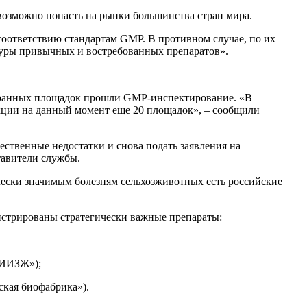
возможно попасть на рынки большинства стран мира.
соответствию стандартам GMP. В противном случае, по их
туры привычных и востребованных препаратов».
остранных площадок прошли GMP-инспектирование. «В
кции на данный момент еще 20 площадок», – сообщили
ественные недостатки и снова подать заявления на
тавители службы.
чески значимым болезням сельхозживотных есть российские
истрированы стратегически важные препараты:
НИИЗЖ»);
ская биофабрика»).