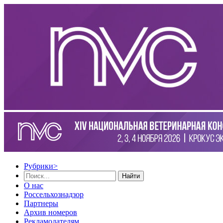
Рубрики
>
Найти
О нас
Россельхознадзор
Партнеры
Архив номеров
Рекламодателям