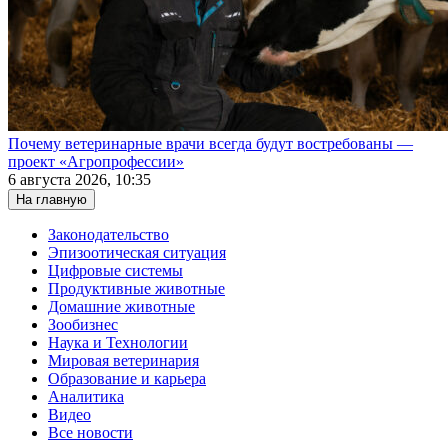
Почему ветеринарные врачи всегда будут востребованы —
проект «Агропрофессии»
6 августа 2026, 10:35
На главную
Законодательство
Эпизоотическая ситуация
Цифровые системы
Продуктивные животные
Домашние животные
Зообизнес
Наука и Технологии
Мировая ветеринария
Образование и карьера
Аналитика
Видео
Все новости