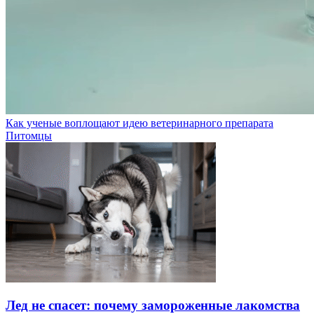
Как ученые воплощают идею ветеринарного препарата
Питомцы
Лед не спасет: почему замороженные лакомства