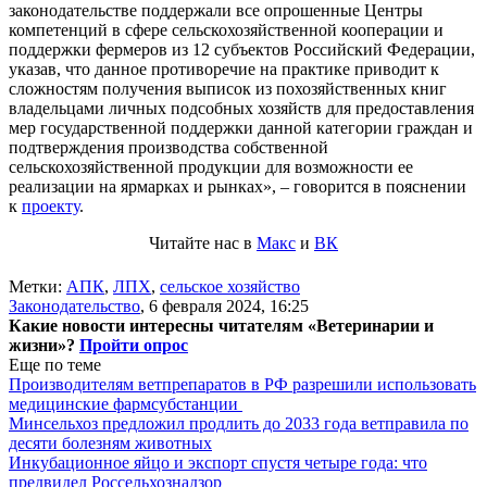
законодательстве поддержали все опрошенные Центры
компетенций в сфере сельскохозяйственной кооперации и
поддержки фермеров из 12 субъектов Российский Федерации,
указав, что данное противоречие на практике приводит к
сложностям получения выписок из похозяйственных книг
владельцами личных подсобных хозяйств для предоставления
мер государственной поддержки данной категории граждан и
подтверждения производства собственной
сельскохозяйственной продукции для возможности ее
реализации на ярмарках и рынках», – говорится в пояснении
к
проекту
.
Читайте нас в
Макс
и
ВК
Метки:
АПК
,
ЛПХ
,
сельское хозяйство
Законодательство
,
6 февраля 2024, 16:25
Какие новости интересны читателям «Ветеринарии и
жизни»?
Пройти опрос
Еще по теме
Производителям ветпрепаратов в РФ разрешили использовать
медицинские фармсубстанции
Минсельхоз предложил продлить до 2033 года ветправила по
десяти болезням животных
Инкубационное яйцо и экспорт спустя четыре года: что
предвидел Россельхознадзор