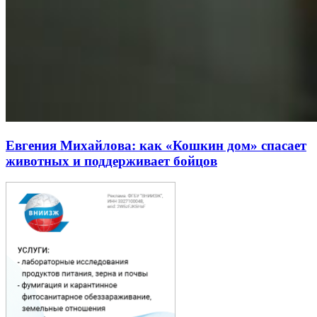
Евгения Михайлова: как «Кошкин дом» спасает
животных и поддерживает бойцов