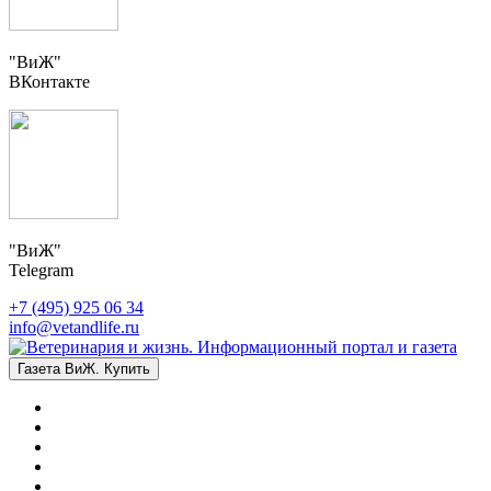
"ВиЖ"
ВКонтакте
"ВиЖ"
Telegram
+7 (495) 925 06 34
info@vetandlife.ru
Газета ВиЖ. Купить