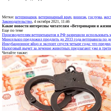
Метки:
ветеринария
,
ветеринарный врач
,
вниизж
,
госдума
,
жес
Законодательство
,
4 октября 2021, 11:46
Какие новости интересны читателям «Ветеринарии и жизн
Еще по теме
Производителям ветпрепаратов в РФ разрешили использовать
Минсельхоз предложил продлить до 2033 года ветправила по д
Инкубационное яйцо и экспорт спустя четыре года: что предви
Налоговый вычет за лечение животных предлагают уже в трети
Читайте также: