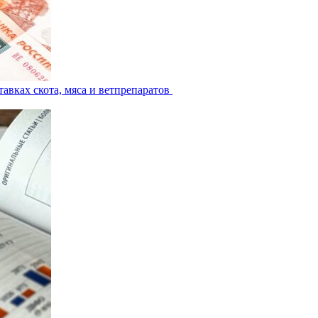
авках скота, мяса и ветпрепаратов