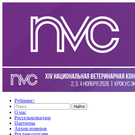
Рубрики
>
Найти
О нас
Россельхознадзор
Партнеры
Архив номеров
Рекламодателям