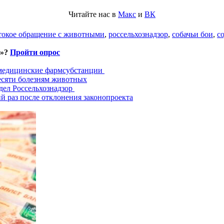
Читайте нас в
Макс
и
ВК
токое обращение с животными
,
россельхознадзор
,
собачьи бои
,
с
и»?
Пройти опрос
 медицинские фармсубстанции
есяти болезням животных
дел Россельхознадзор
й раз после отклонения законопроекта