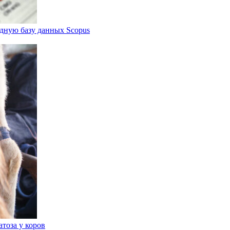
дную базу данных Scopus
тоза у коров