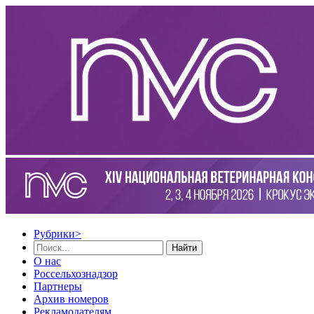
Рубрики
>
Найти
О нас
Россельхознадзор
Партнеры
Архив номеров
Рекламодателям