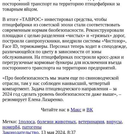
посторонний транспорт на территорию птицефабрики за
товарным яйцом.
В итоге «ТАВРОС» инвестировал средства, чтобы
птицефабрики из советской эпохи стали соответствовать
современным нормам биобезопасности. Реконструировали
площадки с целью разделения «чистых» и «грязных» дорог,
построили санпропускники, внедрили системы «Чистозор»,
Face ID, термокамеры. Персонал теперь ходит в спецодежде,
различающейся по цвету в зависимости от зоны
обслуживания. На птицефабриках построили кросс-доки и
перегрузочные кормовые бункеры для исключения въезда
постороннего транспорта на территорию предприятий.
«Про биобезопасность мы знаем еще по свиноводческой
отрасли, там у нас соблюден наивысший, четвертый
компартмент. Задача птицеводческого направления – за
2024 год сделать уровень биобезопасности даже выше», –
резюмирует Елена Лазаренко.
Читайте нас в
Макс
и
ВК
Метки:
1полоса
,
болезни животных
,
ветеринария
,
вирусы
,
номер84
,
патогены
Законодательство
,
13 мая 2024, 8:37