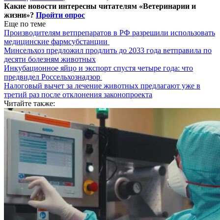
Какие новости интересны читателям «Ветеринарии и
жизни»?
Пройти опрос
Еще по теме
Производителям ветпрепаратов в РФ разрешили использовать
медицинские фармсубстанции
Минсельхоз предложил продлить до 2033 года ветправила по
десяти болезням животных
Инкубационное яйцо и экспорт спустя четыре года: что
предвидел Россельхознадзор
Налоговый вычет за лечение животных предлагают уже в
третий раз после отклонения законопроекта
Читайте также: