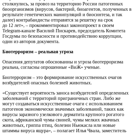
столкнулись, за провоз на территорию России патогенных
биоорганизмов (вирусов, бактерий, биоагентов, полученных в
результате генетических манипуляций и биосинтеза, и так
далее) контрабандисты отправятся за решетку на срок
до 12 лет», – прокомментировал законопроект в своем
Telegram-канале Василий Пискарев, председатель Комитета
Госдумы по безопасности и противодействию коррупции,
один из авторов документа.
Биотерроризм – реальная угроза
Опасения депутатов обоснованны и угроза биотерроризма
реальна, согласны опрошенные «ВиЖ» ученые.
Биотерроризм – это формирование искусственных очагов
возбудителей опасных болезней животных.
«Существует вероятность заноса возбудителей определенных
заболеваний с территорий приграничных стран. Либо же
могут создаваться искусственные очаги с использованием
патогенов экономически значимых заболеваний, таких как
вирусы заразного узелкового дерматита крупного рогатого
скота, африканской чумы свиней, чумы мелких жвачных
животных, гриппа птиц, болезни Ньюкасла или новые
штаммы вируса ящура», – полагает Илья Чвала, заместитель