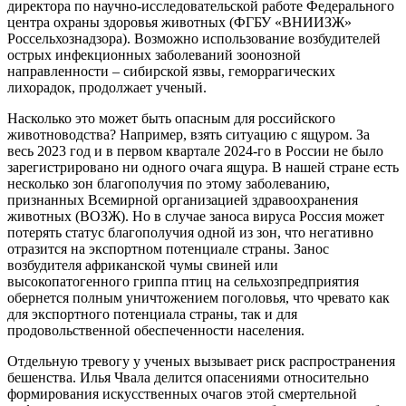
директора по научно-исследовательской работе Федерального
центра охраны здоровья животных (ФГБУ «ВНИИЗЖ»
Россельхознадзора). Возможно использование возбудителей
острых инфекционных заболеваний зоонозной
направленности – сибирской язвы, геморрагических
лихорадок, продолжает ученый.
Насколько это может быть опасным для российского
животноводства? Например, взять ситуацию с ящуром. За
весь 2023 год и в первом квартале 2024-го в России не было
зарегистрировано ни одного очага ящура. В нашей стране есть
несколько зон благополучия по этому заболеванию,
признанных Всемирной организацией здравоохранения
животных (ВОЗЖ). Но в случае заноса вируса Россия может
потерять статус благополучия одной из зон, что негативно
отразится на экспортном потенциале страны. Занос
возбудителя африканской чумы свиней или
высокопатогенного гриппа птиц на сельхозпредприятия
обернется полным уничтожением поголовья, что чревато как
для экспортного потенциала страны, так и для
продовольственной обеспеченности населения.
Отдельную тревогу у ученых вызывает риск распространения
бешенства. Илья Чвала делится опасениями относительно
формирования искусственных очагов этой смертельной