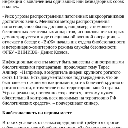
инфекции с вовлечением одичавших или безнадзорных собак
и кошек.
«Риск угрозы распространения патогенных микроорганизмов
достаточно велик. Меняются методы распространения
патогенов, способы их доставки, например, с помощью
беспилотных летательных аппаратов, использование которых
демонстрируется в ходе специальной военной операции», –
отмечает в беседе с «ВиЖ» начальник отдела биобезопасности
и ветеринарно-санитарного режима службы безопасности
ФГБУ «ВНИИЗЖ» Денис Козлов.
Инфекционные агенты могут быть занесены с иностранными
биологическими препаратами, продолжает тему Тарас
Алипер. «Например, возбудитель диареи крупного рогатого
скота III типа. Есть документальное подтверждение, что он
был занесен с живыми вакцинами против болезней крупного
рогатого скота, в том числе и на территорию нашей страны.
Угроза реальная, постоянно сохраняется, поэтому нужен
обязательный контроль всех ввозимых на территорию РФ
биологических средств», – подчеркивает спикер.
Биобезопасность на первом месте
В таких условиях от сельхозпредприятий требуется строгое
соблюдение правил биобезопасности. «За безопасность надо