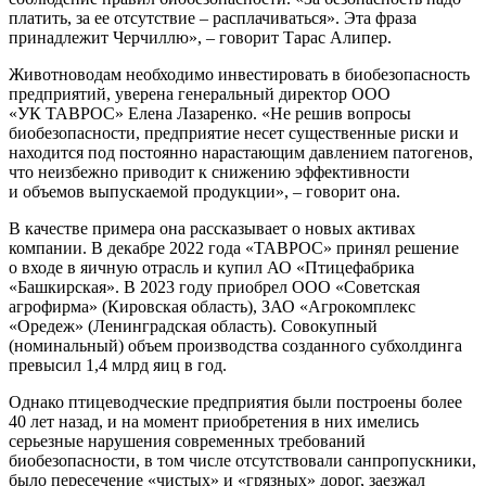
платить, за ее отсутствие – расплачиваться». Эта фраза
принадлежит Черчиллю», – говорит Тарас Алипер.
Животноводам необходимо инвестировать в биобезопасность
предприятий, уверена генеральный директор ООО
«УК ТАВРОС» Елена Лазаренко. «Не решив вопросы
биобезопасности, предприятие несет существенные риски и
находится под постоянно нарастающим давлением патогенов,
что неизбежно приводит к снижению эффективности
и объемов выпускаемой продукции», – говорит она.
В качестве примера она рассказывает о новых активах
компании. В декабре 2022 года «ТАВРОС» принял решение
о входе в яичную отрасль и купил АО «Птицефабрика
«Башкирская». В 2023 году приобрел ООО «Советская
агрофирма» (Кировская область), ЗАО «Агрокомплекс
«Оредеж» (Ленинградская область). Совокупный
(номинальный) объем производства созданного субхолдинга
превысил 1,4 млрд яиц в год.
Однако птицеводческие предприятия были построены более
40 лет назад, и на момент приобретения в них имелись
серьезные нарушения современных требований
биобезопасности, в том числе отсутствовали санпропускники,
было пересечение «чистых» и «грязных» дорог, заезжал