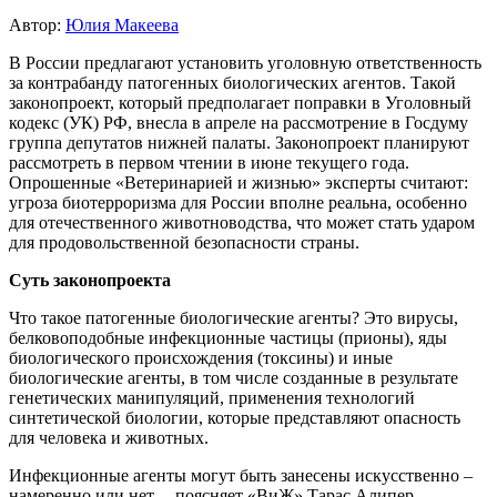
Автор:
Юлия Макеева
В России предлагают установить уголовную ответственность
за контрабанду патогенных биологических агентов. Такой
законопроект, который предполагает поправки в Уголовный
кодекс (УК) РФ, внесла в апреле на рассмотрение в Госдуму
группа депутатов нижней палаты. Законопроект планируют
рассмотреть в первом чтении в июне текущего года.
Опрошенные «Ветеринарией и жизнью» эксперты считают:
угроза биотерроризма для России вполне реальна, особенно
для отечественного животноводства, что может стать ударом
для продовольственной безопасности страны.
Суть законопроекта
Что такое патогенные биологические агенты? Это вирусы,
белковоподобные инфекционные частицы (прионы), яды
биологического происхождения (токсины) и иные
биологические агенты, в том числе созданные в результате
генетических манипуляций, применения технологий
синтетической биологии, которые представляют опасность
для человека и животных.
Инфекционные агенты могут быть занесены искусственно –
намеренно или нет, – поясняет «ВиЖ» Тарас Алипер,