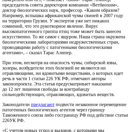
председатель совета директоров компании «Ветбиохим»,
доктор биологических наук, профессор. «Каким образом?
Например, вспышка африканской чумы свиней в 2007 году
на территории Грузии. У экспертов уже нет никаких
сомнений, что это рукотворное явление. Вирус
высокопатогенного гриппа птиц тоже может быть занесен
искусственно. То же самое с ящуром. Наша страна окружена
биологическими лабораториями недружественных стран,
проводящими работу с патогенными биологическими
агентами», – сказал Тарас Алипер.
При этом, несмотря на опасность чумы, сибирской язвы,
холеры, возбудители этих болезней не являются ни
отравляющими, ни ядовитыми веществами, о которых идет
речь в части 1 статьи 226 УК РФ, отмечают авторы
законопроекта. Эта статья предусматривает наказание
до 12 лет лишения свободы за контрабанду
сильнодействующих, отравляющих, ядовитых веществ.
Законодатели
предлагают
подвести незаконное перемещение
патогенных биологических агентов через границу
Таможенного союза либо госграницу РФ под действие статьи
226УК РФ.
«С учетом новых угроз и вызовов, с которыми мы