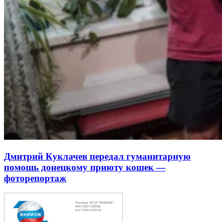
Дмитрий Куклачев передал гуманитарную
помощь донецкому приюту кошек —
фоторепортаж