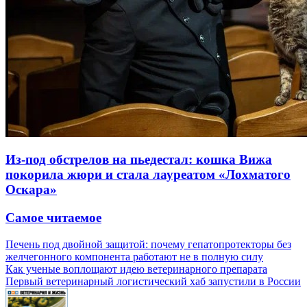
Из-под обстрелов на пьедестал: кошка Вижа
покорила жюри и стала лауреатом «Лохматого
Оскара»
Самое читаемое
Печень под двойной защитой: почему гепатопротекторы без
желчегонного компонента работают не в полную силу
Как ученые воплощают идею ветеринарного препарата
Первый ветеринарный логистический хаб запустили в России