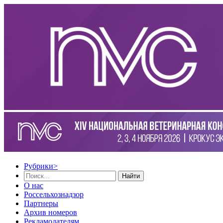
Рубрики
>
Найти
О нас
Россельхознадзор
Партнеры
Архив номеров
Рекламодателям