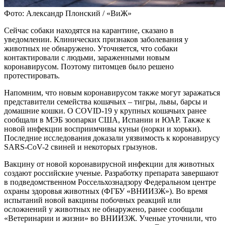
Фото: Александр Плонский / «ВиЖ»
Сейчас собаки находятся на карантине, сказано в
уведомлении. Клинических признаков заболевания у
животных не обнаружено. Уточняется, что собаки
контактировали с людьми, зараженными новым
коронавирусом. Поэтому питомцев было решено
протестировать.
Напомним, что новым коронавирусом также могут заражаться
представители семейства кошачьих – тигры, львы, барсы и
домашние кошки. О COVID-19 у крупных кошачьих ранее
сообщали в МЭБ зоопарки США, Испании и ЮАР. Также к
новой инфекции восприимчивы куньи (норки и хорьки).
Последние исследования доказали уязвимость к коронавирусу
SARS-CoV-2 свиней и некоторых грызунов.
Вакцину от новой коронавирусной инфекции для животных
создают российские ученые. Разработку препарата завершают
в подведомственном Россельхознадзору Федеральном центре
охраны здоровья животных (ФГБУ «ВНИИЗЖ»). Во время
испытаний новой вакцины побочных реакций или
осложнений у животных не обнаружено, ранее сообщали
«Ветеринарии и жизни» во ВНИИЗЖ. Ученые уточнили, что