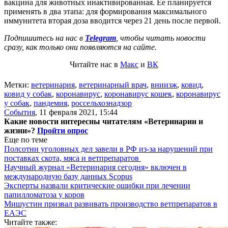
вакцина для животных инактивированная. Ее планируется
применять в два этапа: для формирования максимального
иммунитета вторая доза вводится через 21 день после первой.
Подпишитесь на нас в
Telegram
, чтобы читать новости
сразу, как только они появляются на сайте.
Читайте нас в
Макс
и
ВК
Метки:
ветеринария
,
ветеринарный врач
,
вниизж
,
ковид
,
ковид у собак
,
коронавирус
,
коронавирус кошек
,
коронавирус
у собак
,
пандемия
,
россельхознадзор
События
,
11 февраля 2021, 15:44
Какие новости интересны читателям «Ветеринарии и
жизни»?
Пройти опрос
Еще по теме
Полсотни уголовных дел завели в РФ из-за нарушений при
поставках скота, мяса и ветпрепаратов
Научный журнал «Ветеринария сегодня» включен в
международную базу данных Scopus
Эксперты назвали критические ошибки при лечении
папилломатоза у коров
Мишустин призвал развивать производство ветпрепаратов в
ЕАЭС
Читайте также: