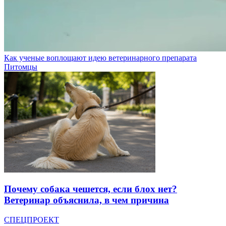
Как ученые воплощают идею ветеринарного препарата
Питомцы
Почему собака чешется, если блох нет?
Ветеринар объяснила, в чем причина
СПЕЦПРОЕКТ