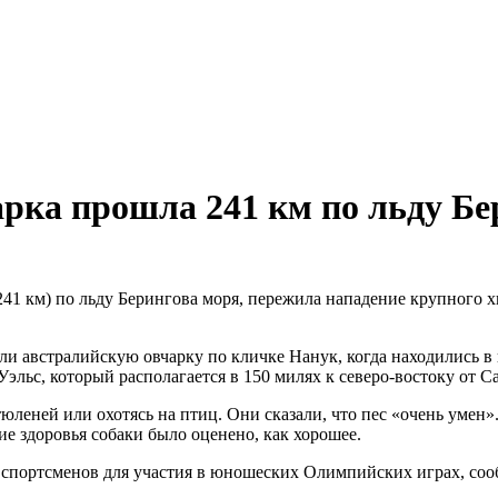
арка прошла 241 км по льду Бе
241 км) по льду Берингова моря, пережила нападение крупного х
ли австралийскую овчарку по кличке Нанук, когда находились в
Уэльс, который располагается в 150 милях к северо-востоку от 
тюленей или охотясь на птиц. Они сказали, что пес «очень умен
ие здоровья собаки было оценено, как хорошее.
 спортсменов для участия в юношеских Олимпийских играх, со