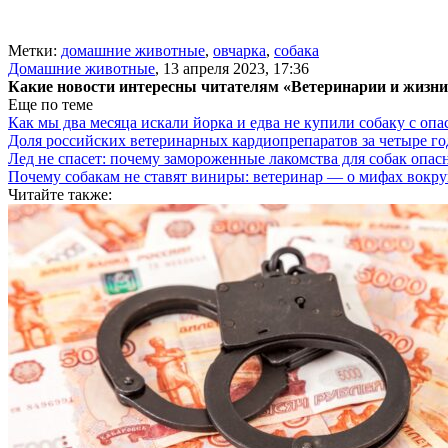
Метки:
домашние животные
,
овчарка
,
собака
Домашние животные
,
13 апреля 2023, 17:36
Какие новости интересны читателям «Ветеринарии и жизн
Еще по теме
Как мы два месяца искали йорка и едва не купили собаку с оп
Доля российских ветеринарных кардиопрепаратов за четыре го
Лед не спасет: почему замороженные лакомства для собак опас
Почему собакам не ставят виниры: ветеринар — о мифах вокру
Читайте также: