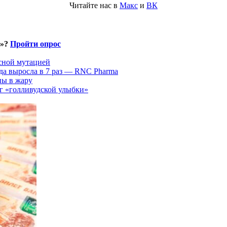
Читайте нас в
Макс
и
ВК
и»?
Пройти опрос
асной мутацией
да выросла в 7 раз — RNC Pharma
ны в жару
г «голливудской улыбки»