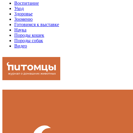
Воспитание
Уход
Здоровье
Зооменю
Готовимся к выставке
Наука
Породы кошек
Породы собак
Видео