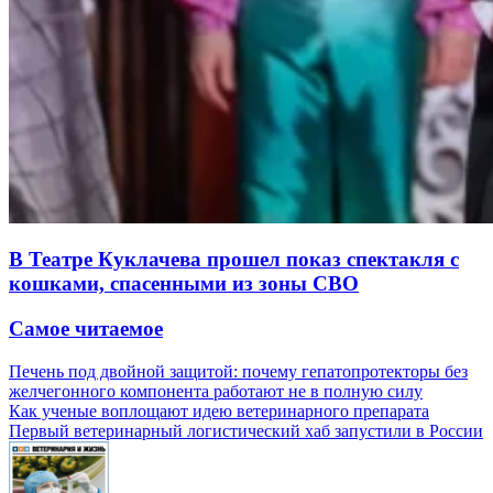
В Театре Куклачева прошел показ спектакля с
кошками, спасенными из зоны СВО
Самое читаемое
Печень под двойной защитой: почему гепатопротекторы без
желчегонного компонента работают не в полную силу
Как ученые воплощают идею ветеринарного препарата
Первый ветеринарный логистический хаб запустили в России