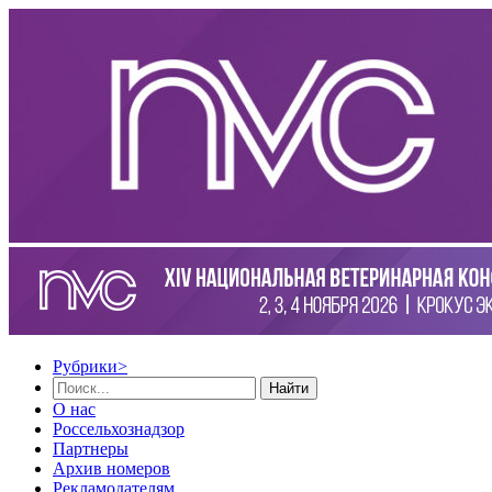
Рубрики
>
Найти
О нас
Россельхознадзор
Партнеры
Архив номеров
Рекламодателям