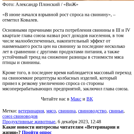
Фото: Александр Плонский / «ВиЖ»
«В июне начался взрывной рост спроса на свинину», –
отметил Ковалев.
Основными причинами роста потребления свинины в III и IV
квартале глава союза назвал рост доходов населения, в том
числе малообеспеченных, накопительный эффект от
наименьшего роста цен на свинину за последние несколько
лет в сравнении с другими продуктами питания, а также
устойчивый тренд на снижение разницы в стоимости мяса
птицы и свинины.
Кроме того, в последнее время наблюдается массовый переход
на свиноемкие рецептуры колбасных изделий, который
привел к резкому увеличению спроса со стороны
мясоперерабатывающих предприятий, заключил глава союза.
Читайте нас в
Макс
и
ВК
Метки:
ветеринария
,
мясо
,
свинина
,
свиноводство
,
свиньи
,
союз свиноводов
Продуктивные животные
,
6 декабря 2023, 12:48
Какие новости интересны читателям «Ветеринарии и
жизни»?
Пройти опрос