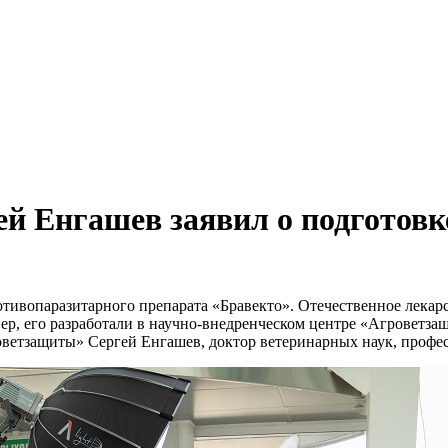
й Енгашев заявил о подготовке
тивопаразитарного препарата «Бравекто». Отечественное лекарс
ер, его разработали в научно-внедренческом центре «Агроветзащ
етзащиты» Сергей Енгашев, доктор ветеринарных наук, профес