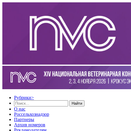
Рубрики
>
Найти
О нас
Россельхознадзор
Партнеры
Архив номеров
Рекламодателям