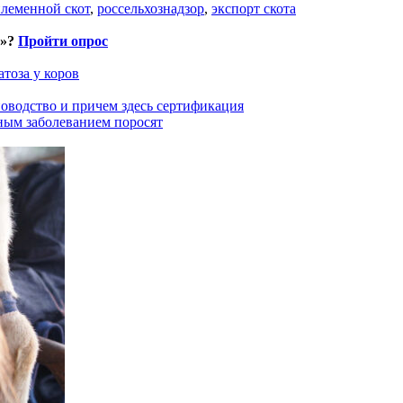
леменной скот
,
россельхознадзор
,
экспорт скота
и»?
Пройти опрос
тоза у коров
оводство и причем здесь сертификация
ным заболеванием поросят