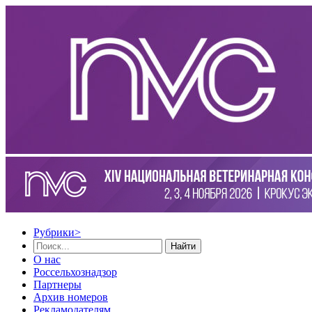
Рубрики
>
Найти
О нас
Россельхознадзор
Партнеры
Архив номеров
Рекламодателям