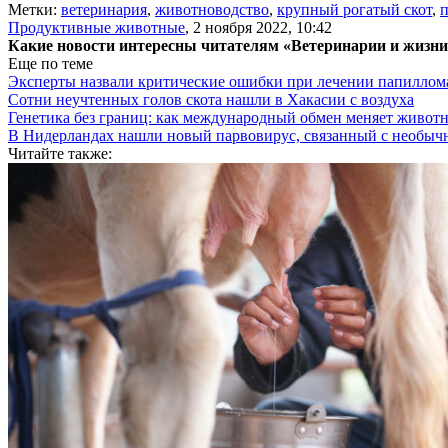
Метки:
ветеринария
,
животноводство
,
крупный рогатый скот
,
п
Продуктивные животные
,
2 ноября 2022, 10:42
Какие новости интересны читателям «Ветеринарии и жизн
Еще по теме
Эксперты назвали критические ошибки при лечении папиллома
Сотни неучтенных голов скота нашли в Хакасии с воздуха
Генетика без границ: как международный обмен меняет животн
В Нидерландах нашли новый парвовирус, связанный с необыч
Читайте также: