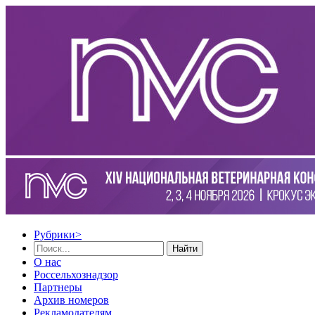
Рубрики
>
Найти
О нас
Россельхознадзор
Партнеры
Архив номеров
Рекламодателям