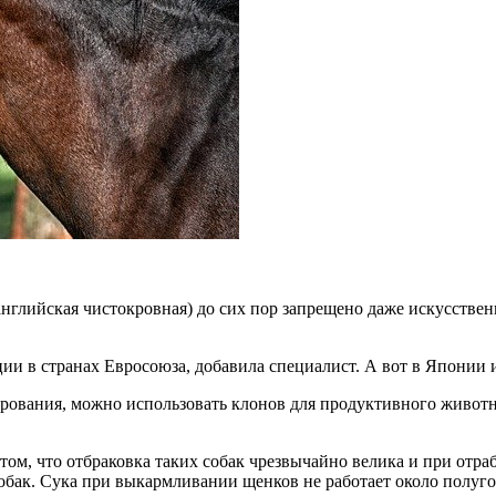
английская чистокровная) до сих пор запрещено даже искусствен
ии в странах Евросоюза, добавила специалист. А вот в Японии
ирования, можно использовать клонов для продуктивного живо
ом, что отбраковка таких собак чрезвычайно велика и при отра
ак. Сука при выкармливании щенков не работает около полугода