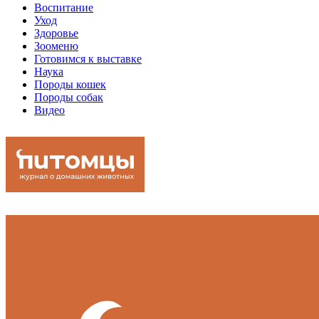
Воспитание
Уход
Здоровье
Зооменю
Готовимся к выставке
Наука
Породы кошек
Породы собак
Видео