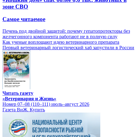
зоне СВО
Самое читаемое
Печень под двойной защитой: почему гепатопротекторы без
желчегонного компонента работают не в полную силу
Как ученые воплощают идею ветеринарного препарата
Первый ветеринарный логистический хаб запустили в России
Читать газету
«Ветеринария и Жизнь»
Номер 07–08 (110–111) июль–август 2026
Газета ВиЖ. Купить