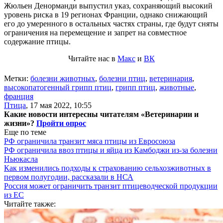
Жюльен Денорманди выпустил указ, сохраняющий высокий
уровень риска в 19 регионах Франции, однако снижающий
его до умеренного в остальных частях страны, где будут сняты
ограничения на перемещение и запрет на совместное
содержание птицы.
Читайте нас в
Макс
и
ВК
Метки:
болезни животных
,
болезни птиц
,
ветеринария
,
высокопатогенный грипп птиц
,
грипп птиц
,
животные
,
франция
Птица
,
17 мая 2022, 10:55
Какие новости интересны читателям «Ветеринарии и
жизни»?
Пройти опрос
Еще по теме
РФ ограничила транзит мяса птицы из Евросоюза
РФ ограничила ввоз птицы и яйца из Камбоджи из-за болезни
Ньюкасла
Как изменились подходы к страхованию сельхозживотных в
первом полугодии, рассказали в НСА
Россия может ограничить транзит птицеводческой продукции
из ЕС
Читайте также: