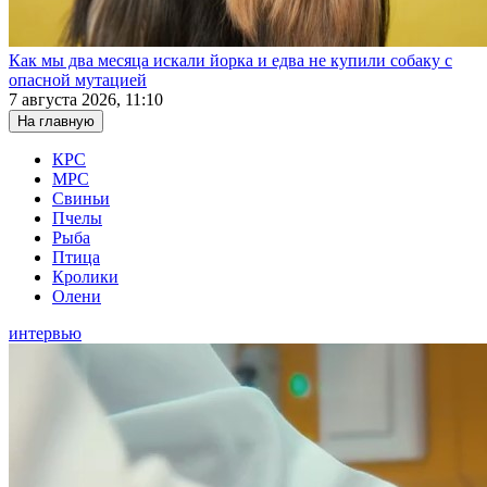
Как мы два месяца искали йорка и едва не купили собаку с
опасной мутацией
7 августа 2026, 11:10
На главную
КРС
МРС
Свиньи
Пчелы
Рыба
Птица
Кролики
Олени
интервью