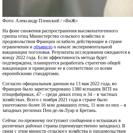
Фото: Александр Плонский / «ВиЖ»
На фоне снижения распространения высокопатогенного
гриппа птиц Министерство сельского хозяйства и
продовольствия Франции ослабило действующие в стране
ограничения и
объявило
о начале экспериментальной
вакцинации поголовья. Результаты исследования ожидаются к
концу 2022 года. Если эффективность метода будет
подтверждена, планируется разработать стратегию общей
вакцинации и приведение ее в соответствие со всеми
европейскими стандартами.
Согласно официальным данным на 13 мая 2022 года, во
Франции было зарегистрировано 1380 вспышек ВГП на
птицефабриках, 47 – среди диких птиц и 34 – в частных
хозяйствах. Всего с ноября 2021 года в стране было
уничтожено более 16 млн домашних птиц, 11 млн из них – в
западных регионах Пеи-де-ля-Луар и Бретань.
Сейчас по-прежнему поступают сообщения о вспышках в
различных районах страны (преимущественно западных). В
связи с этим министр сельского хозяйства и продовольствия