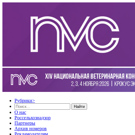
Рубрики
>
Найти
О нас
Россельхознадзор
Партнеры
Архив номеров
Рекламодателям