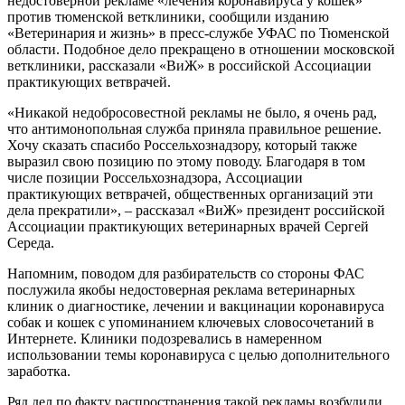
недостоверной рекламе «лечения коронавируса у кошек»
против тюменской ветклиники, сообщили изданию
«Ветеринария и жизнь» в пресс-службе УФАС по Тюменской
области. Подобное дело прекращено в отношении московской
ветклиники, рассказали «ВиЖ» в российской Ассоциации
практикующих ветврачей.
«Никакой недобросовестной рекламы не было, я очень рад,
что антимонопольная служба приняла правильное решение.
Хочу сказать спасибо Россельхознадзору, который также
выразил свою позицию по этому поводу. Благодаря в том
числе позиции Россельхознадзора, Ассоциации
практикующих ветврачей, общественных организаций эти
дела прекратили», – рассказал «ВиЖ» президент российской
Ассоциации практикующих ветеринарных врачей Сергей
Середа.
Напомним, поводом для разбирательств со стороны ФАС
послужила якобы недостоверная реклама ветеринарных
клиник о диагностике, лечении и вакцинации коронавируса
собак и кошек с упоминанием ключевых словосочетаний в
Интернете. Клиники подозревались в намеренном
использовании темы коронавируса с целью дополнительного
заработка.
Ряд дел по факту распространения такой рекламы возбудили