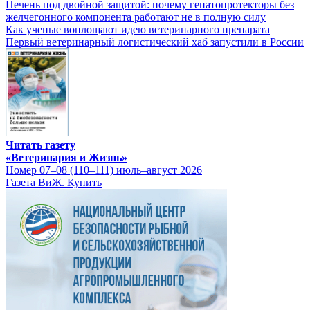
Печень под двойной защитой: почему гепатопротекторы без
желчегонного компонента работают не в полную силу
Как ученые воплощают идею ветеринарного препарата
Первый ветеринарный логистический хаб запустили в России
Читать газету
«Ветеринария и Жизнь»
Номер 07–08 (110–111) июль–август 2026
Газета ВиЖ. Купить