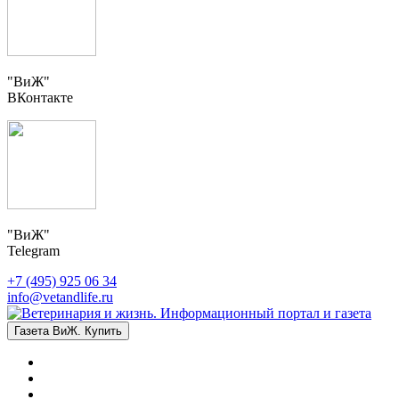
"ВиЖ"
ВКонтакте
"ВиЖ"
Telegram
+7 (495) 925 06 34
info@vetandlife.ru
Газета ВиЖ. Купить