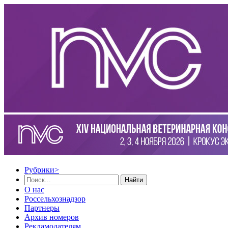
Рубрики
>
Найти
О нас
Россельхознадзор
Партнеры
Архив номеров
Рекламодателям