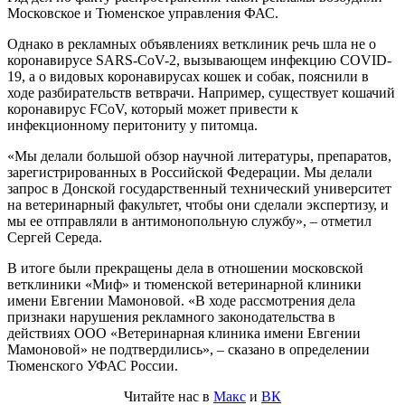
Московское и Тюменское управления ФАС.
Однако в рекламных объявлениях ветклиник речь шла не о
коронавирусе SARS-CoV-2, вызывающем инфекцию COVID-
19, а о видовых коронавирусах кошек и собак, пояснили в
ходе разбирательств ветврачи. Например, существует кошачий
коронавирус FCoV, который может привести к
инфекционному перитониту у питомца.
«Мы делали большой обзор научной литературы, препаратов,
зарегистрированных в Российской Федерации. Мы делали
запрос в Донской государственный технический университет
на ветеринарный факультет, чтобы они сделали экспертизу, и
мы ее отправляли в антимонопольную службу», – отметил
Сергей Середа.
В итоге были прекращены дела в отношении московской
ветклиники «Миф» и тюменской ветеринарной клиники
имени Евгении Мамоновой. «В ходе рассмотрения дела
признаки нарушения рекламного законодательства в
действиях ООО «Ветеринарная клиника имени Евгении
Мамоновой» не подтвердились», – сказано в определении
Тюменского УФАС России.
Читайте нас в
Макс
и
ВК