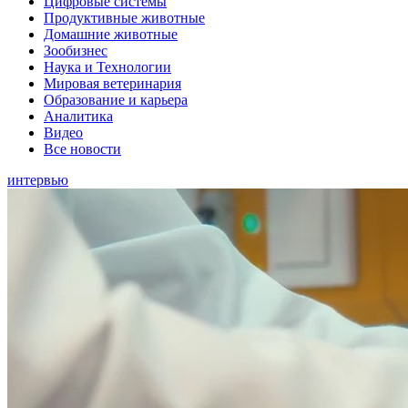
Цифровые системы
Продуктивные животные
Домашние животные
Зообизнес
Наука и Технологии
Мировая ветеринария
Образование и карьера
Аналитика
Видео
Все новости
интервью