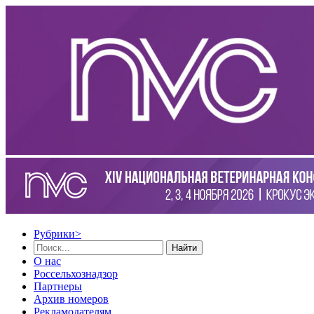
Рубрики
>
Найти
О нас
Россельхознадзор
Партнеры
Архив номеров
Рекламодателям