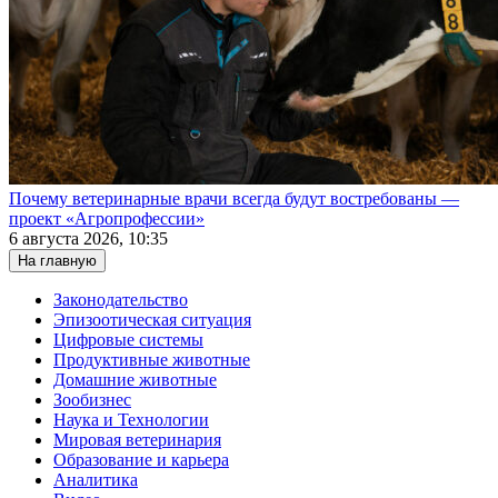
Почему ветеринарные врачи всегда будут востребованы —
проект «Агропрофессии»
6 августа 2026, 10:35
На главную
Законодательство
Эпизоотическая ситуация
Цифровые системы
Продуктивные животные
Домашние животные
Зообизнес
Наука и Технологии
Мировая ветеринария
Образование и карьера
Аналитика