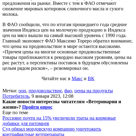
предложения на рынке. Вместе с тем в ФАО отмечают
снижение мировых котировок сливочного масла и сухого
молока.
В ФАО сообщили, что по итогам прошедшего года средние
значения Индекса цен на молочную продукцию и Индекса
цен на мясо вышли на самый высокий уровень с 1990 года.
Главный экономист ФАО Максимо Тореро обратил внимание,
что цены на продовольствие в мире остаются высокими.
«Причем цены на многие основные продовольственные
товары приближаются к рекордно высоким уровням, цены на
рис растут, а перспективы поставок в будущем обусловлены
целым рядом рисков», – резюмировал он.
Читайте нас в
Макс
и
ВК
Метки:
оон
,
продовольствие
,
фао
,
цены на продукты
Потребитель
,
9 января 2023, 12:08
Какие новости интересны читателям «Ветеринарии и
жизни»?
Пройти опрос
Еще по теме
Россияне почти на 15% увеличили траты на кормовые
добавки для питомцев
Суд обязал мордовскую компанию уничтожить
контрафактные ветпрепараты