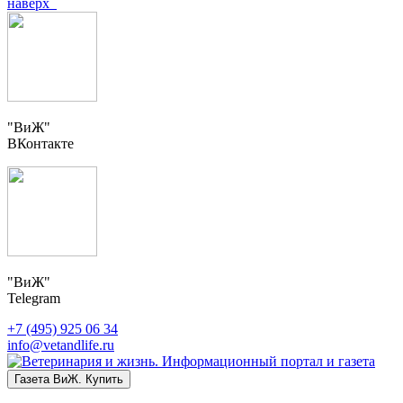
наверх
"ВиЖ"
ВКонтакте
"ВиЖ"
Telegram
+7 (495) 925 06 34
info@vetandlife.ru
Газета ВиЖ. Купить