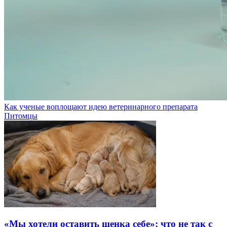
Как ученые воплощают идею ветеринарного препарата
Питомцы
«Мы хотели оставить щенка себе»: что не так с