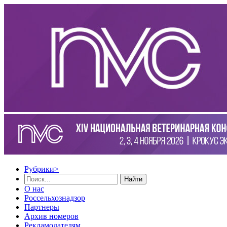
Рубрики
>
Найти
О нас
Россельхознадзор
Партнеры
Архив номеров
Рекламодателям