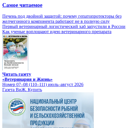
Самое читаемое
Печень под двойной защитой: почему гепатопротекторы без
желчегонного компонента работают не в полную силу
Первый ветеринарный логистический хаб запустили в России
Как ученые воплощают идею ветеринарного препарата
Читать газету
«Ветеринария и Жизнь»
Номер 07–08 (110–111) июль–август 2026
Газета ВиЖ. Купить