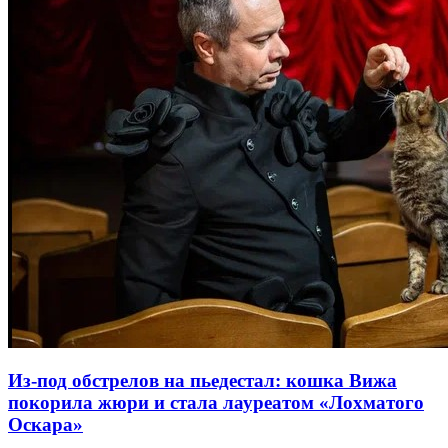
Из-под обстрелов на пьедестал: кошка Вижа
покорила жюри и стала лауреатом «Лохматого
Оскара»