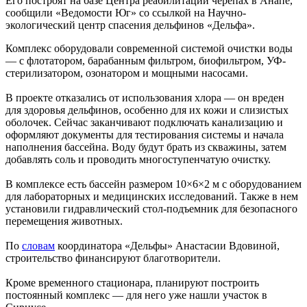
Его построят на базе Центра реабилитации черепах в Анапе,
сообщили «Ведомости Юг» со ссылкой на Научно-
экологический центр спасения дельфинов «Дельфа».
Комплекс оборудовали современной системой очистки воды
— с флотатором, барабанным фильтром, биофильтром, УФ-
стерилизатором, озонатором и мощными насосами.
В проекте отказались от использования хлора — он вреден
для здоровья дельфинов, особенно для их кожи и слизистых
оболочек. Сейчас заканчивают подключать канализацию и
оформляют документы для тестирования системы и начала
наполнения бассейна. Воду будут брать из скважины, затем
добавлять соль и проводить многоступенчатую очистку.
В комплексе есть бассейн размером 10×6×2 м с оборудованием
для лабораторных и медицинских исследований. Также в нем
установили гидравлический стол-подъемник для безопасного
перемещения животных.
По
словам
координатора «Дельфы» Анастасии Вдовиной,
строительство финансируют благотворители.
Кроме временного стационара, планируют построить
постоянный комплекс — для него уже нашли участок в