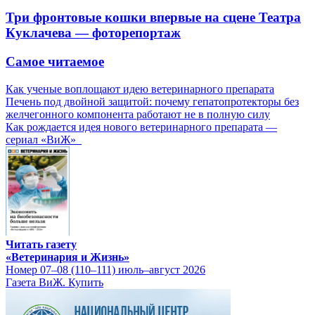
Три фронтовые кошки впервые на сцене Театра
Куклачева — фоторепортаж
Самое читаемое
Как ученые воплощают идею ветеринарного препарата
Печень под двойной защитой: почему гепатопротекторы без
желчегонного компонента работают не в полную силу
Как рождается идея нового ветеринарного препарата —
сериал «ВиЖ»
Читать газету
«Ветеринария и Жизнь»
Номер 07–08 (110–111) июль–август 2026
Газета ВиЖ. Купить