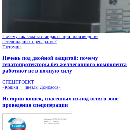
Почему так важны стандарты при производстве
ветеринарных препаратов?
Питомцы
Печень под двойной защитой: почему
гепатопротекторы без желчегонного компонента
работают не в полную силу
СПЕЦПРОЕКТ
«Кошки — звезды Донбасса»
Истории кошек, спасенных из-под огня в зоне
проведения спецоперации