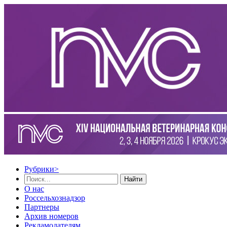
Рубрики
>
Найти
О нас
Россельхознадзор
Партнеры
Архив номеров
Рекламодателям