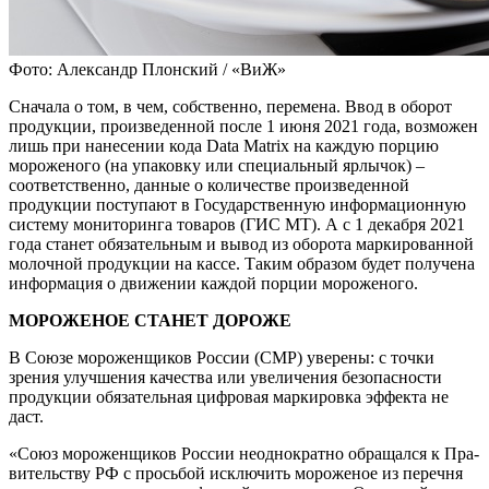
Фото: Александр Плонский / «ВиЖ»
Сначала о том, в чем, собствен­но, перемена. Ввод в оборот
продукции, произведенной по­сле 1 июня 2021 года, возможен
лишь при нанесении кода Data Matrix на каждую порцию
мороженого (на упа­ковку или специальный ярлычок) –
соответственно, данные о количестве произведенной
продукции поступа­ют в Государственную информаци­онную
систему мониторинга това­ров (ГИС МТ). А с 1 декабря 2021
года станет обязательным и вывод из обо­рота маркированной
молочной про­дукции на кассе. Таким образом будет получена
информация о движении каждой порции мороженого.
МОРОЖЕНОЕ СТАНЕТ ДОРОЖЕ
В Союзе мороженщиков России (СМР) уверены: с точки
зрения улучшения качества или увеличения безопасно­сти
продукции обязательная цифровая маркировка эффекта не
даст.
«Союз мороженщиков России неоднократно обращался к Пра­
вительству РФ с просьбой исклю­чить мороженое из перечня