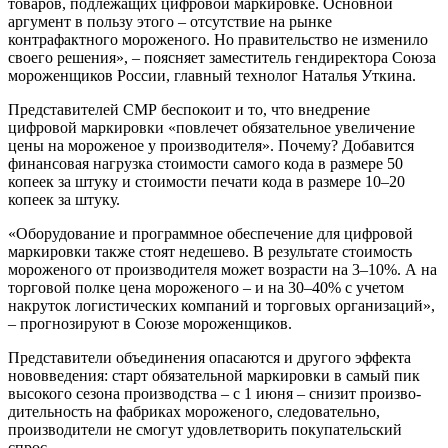
товаров, подлежащих цифровой маркировке. Основной
аргумент в пользу этого – отсутствие на рынке
контрафактного мороженого. Но правительство не из­менило
своего решения», – поясняет заместитель гендиректора Союза
мо­роженщиков России, главный техно­лог Наталья Уткина.
Представителей СМР беспокоит и то, что внедрение
цифровой маркировки «повлечет обязательное увеличение
цены на мороженое у производителя». Почему? Добавится
финансовая нагруз­ка стоимости самого кода в размере 50
копеек за штуку и стоимости печати кода в размере 10–20
копеек за штуку.
«Оборудование и программное обеспечение для цифровой
маркиров­ки также стоят недешево. В результате стоимость
мороженого от производи­теля может возрасти на 3–10%. А на
торговой полке цена мороженого – и на 30–40% с учетом
накруток логи­стических компаний и торговых ор­ганизаций»,
– прогнозируют в Союзе мороженщиков.
Представители объединения опа­саются и другого эффекта
нововведе­ния: старт обязательной маркировки в самый пик
высокого сезона произ­водства – с 1 июня – снизит произво­
дительность на фабриках морожено­го, следовательно,
производители не смогут удовлетворить покупательский
спрос.