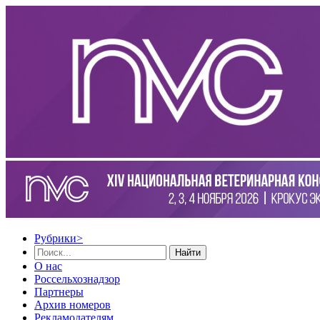
Рубрики
>
Найти
О нас
Россельхознадзор
Партнеры
Архив номеров
Рекламодателям