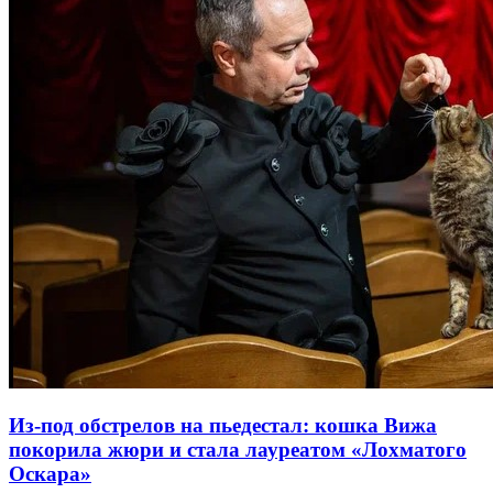
Из-под обстрелов на пьедестал: кошка Вижа
покорила жюри и стала лауреатом «Лохматого
Оскара»