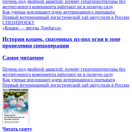
Печень под двойной защитой: почему гепатопротекторы без
желчегонного компонента работают не в полную силу
Как ученые воплощают идею ветеринарного препарата
Первый ветеринарный логистический хаб запустили в России
СПЕЦПРОЕКТ
«Кошки — звезды Донбасса»
Истории кошек, спасенных из-под огня в зоне
проведения спецоперации
Самое читаемое
Печень под двойной защитой: почему гепатопротекторы без
желчегонного компонента работают не в полную силу
Как ученые воплощают идею ветеринарного препарата
Первый ветеринарный логистический хаб запустили в России
Читать газету