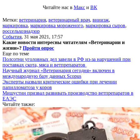
Читайте нас в
Макс
и
ВК
Метки:
ветеринария
,
ветеринарный врач
,
вниизж
,
маркировка
,
маркировка мороженого
,
маркировка сыров
,
россельхознадзор
События
,
31 мая 2021, 17:57
Какие новости интересны читателям «Ветеринарии и
жизни»?
Пройти опрос
Еще по теме
Полсотни уголовных дел завели в РФ из-за нарушений при
поставках скота, мяса и ветпрепаратов
Научный журнал «Ветеринария сегодня» включен в
международную базу данных Scopus
Эксперты назвали критические ошибки при лечении
папилломатоза у коров
Мишустин призвал развивать производство ветпрепаратов в
ЕАЭС
Читайте также: