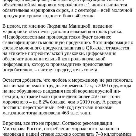
обязательной маркировки мороженого с 1 июня начинается
обязательная маркировка сыров, а с сентября – всей молочной
продукции сроком годности более 40 суток.
В целом, по мнению Людмилы Ма­ницкой, введение
маркировки обеспе­чит дополнительный контроль рынка.
«Недобросовестным производителям будет сложнее
фальсифицировать мо­лочную продукцию. Хотя информация о
составе молочного продукта, заши­тая в QR-коде, отражается
на этикетке потребительской упаковки, цифро­визация
обеспечит дополнительный контроль визуальной
информации, которую производитель предоставля­ет
потребителю», – считает председа­тель совета.
Остается добавить, что любовь к мороженому не раз помогала
россиянам пережить трудные времена. Так, в 2020 году, когда
на нас обрушилась пандемия новой коронавирусной ин­
фекции, в стране было произведено более 450 тыс. тонн
мороженого – на 8,2% больше, чем в 2019 году. А рекорд
поставил перестроечный 1990 год пустыми полками
магазинов: тогда произвели 468 тыс. тонн.
Впрочем, все это не предел. Соглас­но рекомендации
Минздрава России, потребление мороженого на одного
человека в нашей стране должно со­ставлять 7–8 килограммов