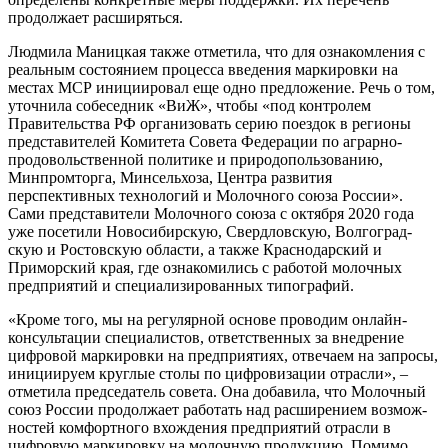
продолжает расширяться.
Людмила Маницкая также отмети­ла, что для ознакомления с
реальным состоянием процесса введения мар­кировки на
местах МСР инициировал еще одно предложение. Речь о том,
уточнила собеседник «ВиЖ», чтобы «под контролем
Правительства РФ ор­ганизовать серию поездок в регионы
представителей Комитета Совета Фе­дерации по аграрно-
продовольствен­ной политике и природопользованию,
Минпромторга, Минсельхоза, Центра развития
перспективных технологий и Молочного союза России».
Сами представители Молочного союза с ок­тября 2020 года
уже посетили Новоси­бирскую, Свердловскую, Волгоград­
скую и Ростовскую области, а также Краснодарский и
Приморский края, где ознакомились с работой молочных
предприятий и специализированных типографий.
«Кроме того, мы на регулярной основе проводим онлайн-
консульта­ции специалистов, ответственных за внедрение
цифровой маркировки на предприятиях, отвечаем на запросы,
инициируем круглые столы по циф­ровизации отрасли», –
отметила пред­седатель совета. Она добавила, что Молочный
союз России продолжает работать над расширением возмож­
ностей комфортного вхождения пред­приятий отрасли в
цифровую мар­кировку на молочную продукцию. Помимо