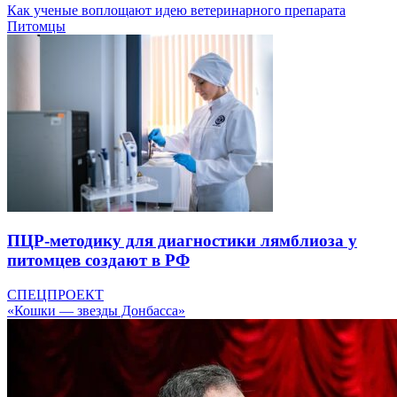
Как ученые воплощают идею ветеринарного препарата
Питомцы
ПЦР-методику для диагностики лямблиоза у
питомцев создают в РФ
СПЕЦПРОЕКТ
«Кошки — звезды Донбасса»