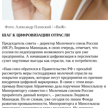
Фото: Александр Плонский / «ВиЖ»
ШАГ К ЦИФРОВИЗАЦИИ ОТРАСЛИ
Председатель совета – директор Мо­лочного союза России
(МСР) Людмила Маницкая, в свою очередь, отмечает, что
усилия по недопущению возмож­ного роста цен уже
предприняты. А на­чавшаяся цифровизация в перспективе
сулит ощутимые выгоды как отрасли, так и потребителю.
«Наш союз обратился в Правитель­ство РФ с просьбой
рассмотреть меры господдержки молочной отрасли на
покрытие издержек, которые несут предприятия по причине
внедрения цифровой маркировки. В связи с этим вице-
премьер Виктория Абрамчен­ко дала поручение Минсельхозу и
Минпромторгу совместно с Молоч­ным союзом России
проработать дан­ный вопрос», – рассказала Людмила
Маницкая. По ее словам, уже сегодня по линии Фонда
развития промыш­ленности, Минпромторга и Минсель­хоза
определены конкретные меры поддержки. Их перечень