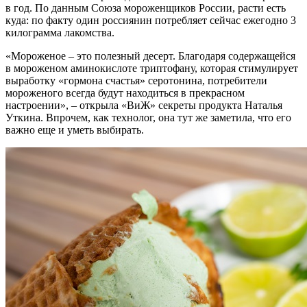
в год. По данным Союза мороженщиков России, расти есть
куда: по факту один россия­нин потребляет сейчас ежегодно 3
ки­лограмма лакомства.
«Мороженое – это полезный десерт. Благодаря содержащейся
в мороже­ном аминокислоте триптофану, кото­рая стимулирует
выработку «гормона счастья» серотонина, потребители
мороженого всегда будут находиться в прекрасном
настроении», – откры­ла «ВиЖ» секреты продукта Наталья
Уткина. Впрочем, как технолог, она тут же заметила, что его
важно еще и уметь выбирать.