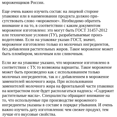
мороженщи­ков России.
Еще очень важно изучить состав: на лицевой стороне
упаковки или в наименовании продукта должно при­
сутствовать слово «мороженое». Не­обходимо обратить
внимание и на то, в соответствии с каким документом
мороженое изготовлено: это могут быть ГОСТ 31457-2012
или технические условия (ТУ), разрабатываемые произ­
водителями. Если на упаковке указан ГОСТ, значит,
мороженое изготовлено только из молочных ингредиентов,
без добавления растительных жиров. Такое мороженое может
быть пломби­ром, молочным или сливочным.
Если же на упаковке указано, что мороженое изготовлено в
соответ­ствии с ТУ, то возможны варианты. Такое мороженое
может быть произ­ведено как с использованием только
молочных ингредиентов, так и с до­бавлением в мороженое
замените­лей молочного жира. При использо­вании
заменителей молочного жира на фронтальной части упаковки
на контрастном поле будет располагать­ся надпись: «Содержит
растительные масла». Специалисты обращают вни­мание на
то, что используемые при производстве мороженого
ингредиен­ты указаны в составе в порядке убыва­ния. И очень
важно изучить дату из­готовления: чем свежее продукт, тем
лучше его вкусовые свойства.