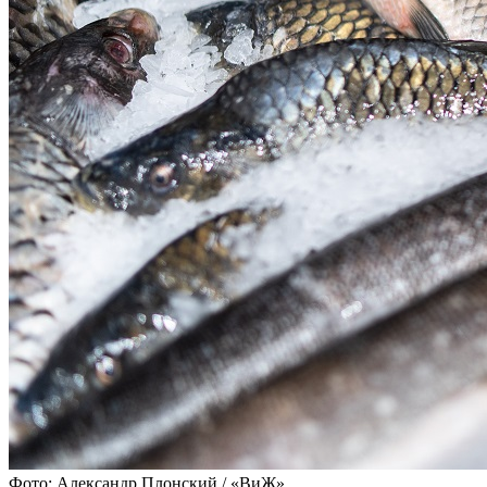
Фото: Александр Плонский / «ВиЖ»