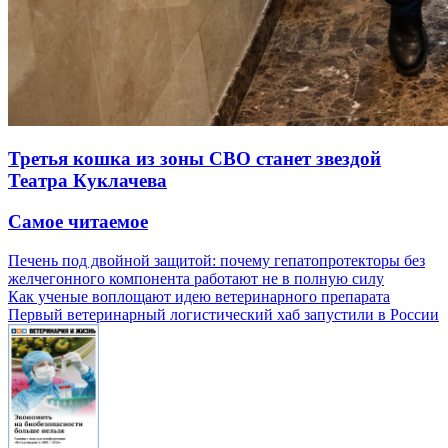
Третья кошка из зоны СВО станет звездой
Театра Куклачева
Самое читаемое
Печень под двойной защитой: почему гепатопротекторы без
желчегонного компонента работают не в полную силу
Как ученые воплощают идею ветеринарного препарата
Первый ветеринарный логистический хаб запустили в России