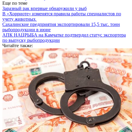
Еще по теме
Заразный рак впервые обнаружили у рыб
В «Хорриоте» изменятся правила работы специалистов по
учету животных
Сахалинские предприятия экспортировали 15,5 тыс. тонн
рыбопродукции в июне
АПК НАЦРЫБА на Камчатке подтвердил статус экспортера
по выпуску рыбопродукции
Читайте также: