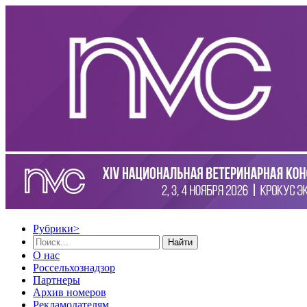
Рубрики
>
Найти
О нас
Россельхознадзор
Партнеры
Архив номеров
Рекламодателям