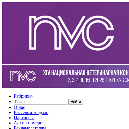
Рубрики
>
Найти
О нас
Россельхознадзор
Партнеры
Архив номеров
Рекламодателям