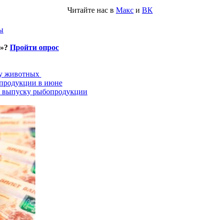
Читайте нас в
Макс
и
ВК
ы
и»?
Пройти опрос
ту животных
опродукции в июне
о выпуску рыбопродукции