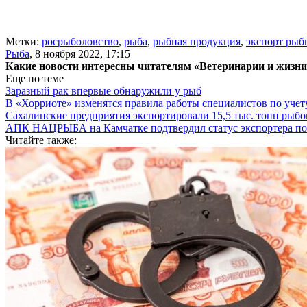
Метки:
росрыболовство
,
рыба
,
рыбная продукция
,
экспорт рыб
Рыба
,
8 ноября 2022, 17:15
Какие новости интересны читателям «Ветеринарии и жизн
Еще по теме
Заразный рак впервые обнаружили у рыб
В «Хорриоте» изменятся правила работы специалистов по уче
Сахалинские предприятия экспортировали 15,5 тыс. тонн рыб
АПК НАЦРЫБА на Камчатке подтвердил статус экспортера п
Читайте также: