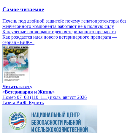
Самое читаемое
Печень под двойной защитой: почему гепатопротекторы без
желчегонного компонента работают не в полную силу
Как ученые воплощают идею ветеринарного препарата
Как рождается идея нового ветеринарного препарата —
сериал «ВиЖ»
Читать газету
«Ветеринария и Жизнь»
Номер 07–08 (110–111) июль–август 2026
Газета ВиЖ. Купить