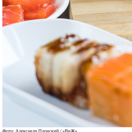
Фото: Александр Плонский / «ВиЖ»