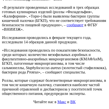
«В результате проведенных исследований в трех образцах
готовых кулинарных изделий (роллы «Филадельфия»,
«Калифорния», «Тори») были выявлены бактерии группы
кишечной палочки (БГКП), что не соответствует требованиям
безопасности пищевой продукции», –
сообщают
в ФГБУ
«ВНИИЗЖ».
Исследования проводились в феврале текущего года,
исследовали 14 образцов данной продукции.
«Исследования проводились по показателям безопасности,
среди которых: количество мезофильных аэробных и
факультативно-анаэробных микроорганизмов (КМАФАнМ),
БГКП, патогенные микроорганизмы, в том числе
сальмонеллы,
Staphylococcus aureus
(золотистый стафилококк),
бактерии рода
Proteus
», – сообщают специалисты.
Роллы, которые содержат болезнетворные микроорганизмы, в
том числе кишечную палочку, становятся наиболее частой
причиной отравлений и дисбактериоза у посетителей точек
общественного питания, предупредили эксперты.
Читайте нас в
Макс
и
ВК