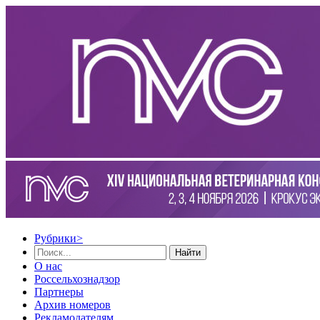
Рубрики
>
Найти
О нас
Россельхознадзор
Партнеры
Архив номеров
Рекламодателям