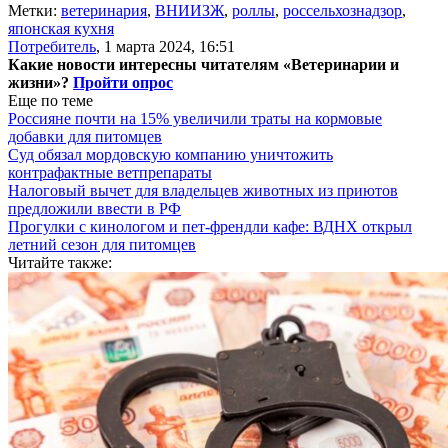
Метки:
ветеринария
,
ВНИИЗЖ
,
роллы
,
россельхознадзор
,
японская кухня
Потребитель
,
1 марта 2024, 16:51
Какие новости интересны читателям «Ветеринарии и
жизни»?
Пройти опрос
Еще по теме
Россияне почти на 15% увеличили траты на кормовые
добавки для питомцев
Суд обязал мордовскую компанию уничтожить
контрафактные ветпрепараты
Налоговый вычет для владельцев животных из приютов
предложили ввести в РФ
Прогулки с кинологом и пет-френдли кафе: ВДНХ открыл
летний сезон для питомцев
Читайте также: